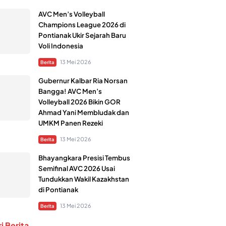
AVC Men’s Volleyball
Champions League 2026 di
Pontianak Ukir Sejarah Baru
Voli Indonesia
13 Mei 2026
Berita
Gubernur Kalbar Ria Norsan
Bangga! AVC Men’s
Volleyball 2026 Bikin GOR
Ahmad Yani Membludak dan
UMKM Panen Rezeki
13 Mei 2026
Berita
Bhayangkara Presisi Tembus
Semifinal AVC 2026 Usai
Tundukkan Wakil Kazakhstan
di Pontianak
13 Mei 2026
Berita
i Berita