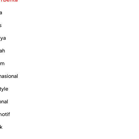
a
s
ya
ah
um
nasional
tyle
onal
otif
ik