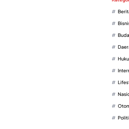
Berit
Bisni
Buda
Daer
Huk
Inter
Lifes
Nasi
Otom
Polit