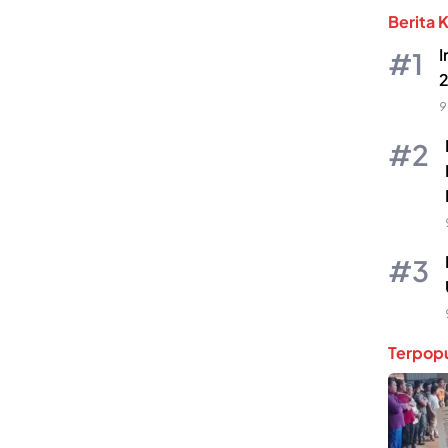
Berita 
I
2
9
Terpopu