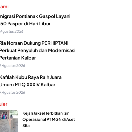
Kami
migrasi Pontianak Gaspol Layani
50 Paspor di Hari Libur
 Agustus 2026
Ria Norsan Dukung PERHIPTANI
Perkuat Penyuluh dan Modernisasi
Pertanian Kalbar
9 Agustus 2026
Kafilah Kubu Raya Raih Juara
Umum MTQ XXXIV Kalbar
9 Agustus 2026
ler
Kejari Jaksel Terbitkan Izin
Operasional PT MGN di Aset
Sita