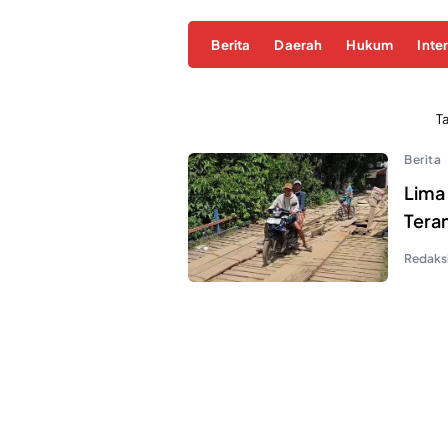
Berita
Daerah
Hukum
Inte
T
Berita
Lima
Tera
Redaksi