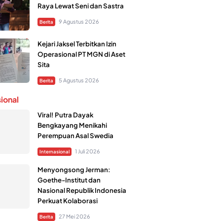
Raya Lewat Seni dan Sastra
9 Agustus 2026
Berita
Kejari Jaksel Terbitkan Izin
Operasional PT MGN di Aset
Sita
5 Agustus 2026
Berita
sional
Viral! Putra Dayak
Bengkayang Menikahi
Perempuan Asal Swedia
1 Juli 2026
Internasional
Menyongsong Jerman:
Goethe-Institut dan
Nasional Republik Indonesia
Perkuat Kolaborasi
27 Mei 2026
Berita