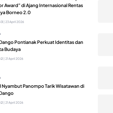
r Award” di Ajang Internasional Rentas
ya Borneo 2.0
 3
|
23 April 2026
a
 Dango Pontianak Perkuat Identitas dan
ta Budaya
 2
|
21 April 2026
a
al Nyambut Panompo Tarik Wisatawan di
 Dango
 2
|
21 April 2026