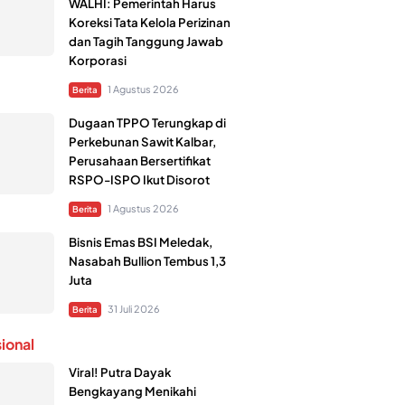
WALHI: Pemerintah Harus
Koreksi Tata Kelola Perizinan
dan Tagih Tanggung Jawab
Korporasi
1 Agustus 2026
Berita
Dugaan TPPO Terungkap di
Perkebunan Sawit Kalbar,
Perusahaan Bersertifikat
RSPO-ISPO Ikut Disorot
1 Agustus 2026
Berita
Bisnis Emas BSI Meledak,
Nasabah Bullion Tembus 1,3
Juta
31 Juli 2026
Berita
sional
Viral! Putra Dayak
Bengkayang Menikahi