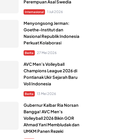
Perempuan Asal Swedia
1 Juli 2026
Internasional
Menyongsong Jerman:
Goethe-Institut dan
Nasional Republik Indonesia
Perkuat Kolaborasi
27 Mei 2026
Berita
AVC Men’s Volleyball
Champions League 2026 di
Pontianak Ukir Sejarah Baru
Voli Indonesia
13 Mei 2026
Berita
Gubernur Kalbar Ria Norsan
Bangga! AVC Men’s
Volleyball 2026 Bikin GOR
Ahmad Yani Membludak dan
UMKM Panen Rezeki