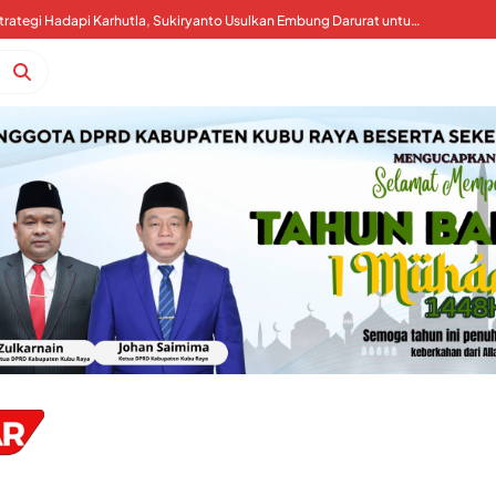
Kubu Raya Perkuat Strategi Hadapi Karhutla, Sukiryanto Usulkan Embung Darurat untuk Percepat Pemadaman