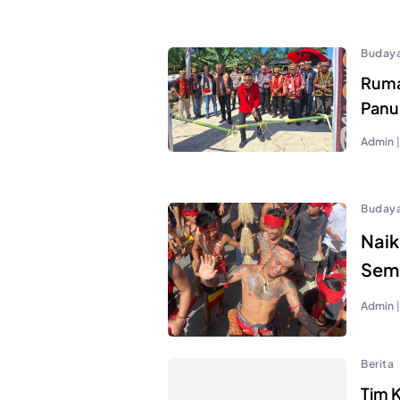
Buday
Ruma
Panu 
Admin
|
Buday
Nai
Sema
Admin
|
Berita
Tim K