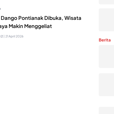
a
 Dango Pontianak Dibuka, Wisata
ya Makin Menggeliat
 2
|
21 April 2026
Berita