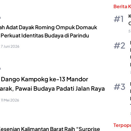
Berita 
K
a
O
h Adat Dayak Roming Ompuk Domauk
5
Perkuat Identitas Budaya di Parindu
7 Juni 2026
a
k Dango Kampokg ke-13 Mandor
rak, Pawai Budaya Padati Jalan Raya
11 Mei 2026
Terpopu
esenian Kalimantan Barat Raih “Surprise