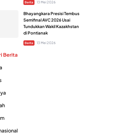
13 Mei 2026
Berita
Bhayangkara Presisi Tembus
Semifinal AVC 2026 Usai
Tundukkan Wakil Kazakhstan
di Pontianak
13 Mei 2026
Berita
i Berita
a
s
ya
ah
um
nasional