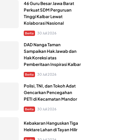
46 Guru Besar Jawa Barat
Perkuat SDM Perguruan
Tinggi Kalbar Lewat
Kolaborasi Nasional
30 Juli 2026
Berita
DAD Nanga Taman
Sampaikan Hak Jawab dan
Hak Koreksi atas
Pemberitaan Inspirasi Kalbar
30 Juli 2026
Berita
Polisi, TNI, dan Tokoh Adat
Gencarkan Pencegahan
PETI di Kecamatan Mandor
30 Juli 2026
Berita
Kebakaran Hanguskan Tiga
Hektare Lahan di Tayan Hilir
30 Juli 2026
Berita