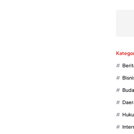
Kategor
Berit
Bisni
Buda
Daer
Huk
Inter