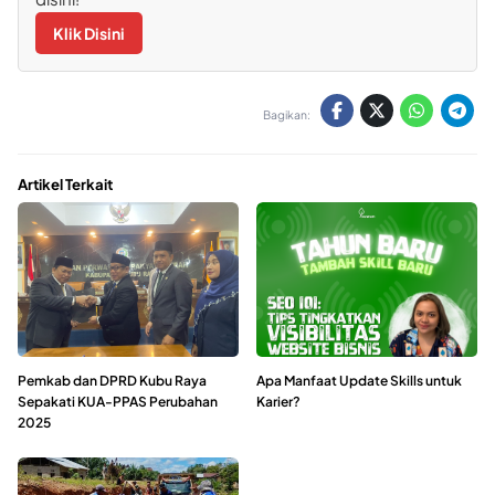
Klik Disini
Bagikan:
Artikel Terkait
Pemkab dan DPRD Kubu Raya
Apa Manfaat Update Skills untuk
Sepakati KUA-PPAS Perubahan
Karier?
2025