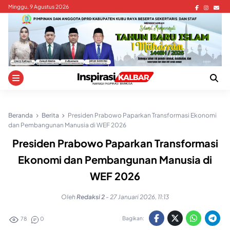
Skip
Minggu, 9 Agustus 2026
to
content
Beranda
Berita
Presiden Prabowo Paparkan Transformasi Ekonomi
dan Pembangunan Manusia di WEF 2026
Presiden Prabowo Paparkan Transformasi
Ekonomi dan Pembangunan Manusia di
WEF 2026
Oleh
Redaksi 2
-
27 Januari 2026, 11:13
Bagikan:
78
0