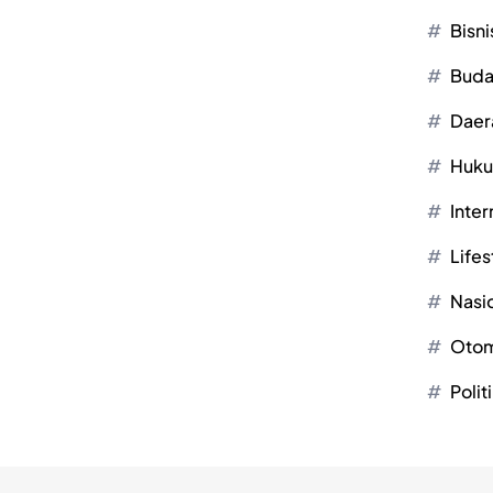
Bisni
Buda
Daer
Huk
Inter
Lifes
Nasi
Otom
Polit