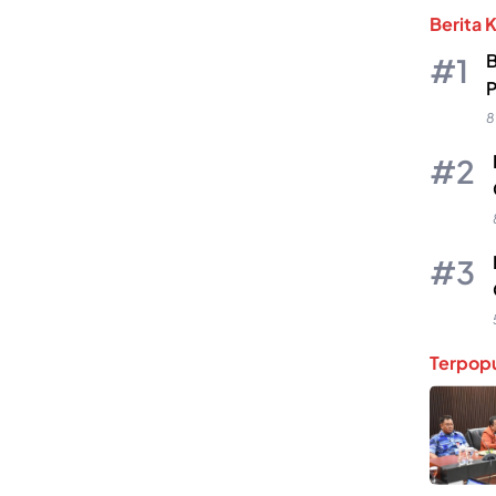
Berita 
B
P
8
Terpopu