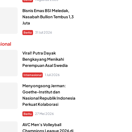
Bisnis Emas BSI Meledak,
Nasabah Bullion Tembus 1,3
Juta
31 Juli 2026
Berita
sional
Viral! Putra Dayak
Bengkayang Menikahi
Perempuan Asal Swedia
1 Juli 2026
Internasional
Menyongsong Jerman:
Goethe-Institut dan
Nasional Republik Indonesia
Perkuat Kolaborasi
27 Mei 2026
Berita
AVC Men’s Volleyball
Champions League 2026 di