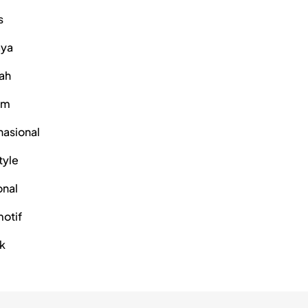
s
ya
ah
um
nasional
tyle
onal
otif
ik