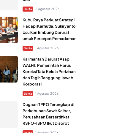
5 Agustus 2026
Berita
Kubu Raya Perkuat Strategi
Hadapi Karhutla, Sukiryanto
Usulkan Embung Darurat
untuk Percepat Pemadaman
1 Agustus 2026
Berita
Kalimantan Darurat Asap,
WALHI: Pemerintah Harus
Koreksi Tata Kelola Perizinan
dan Tagih Tanggung Jawab
Korporasi
1 Agustus 2026
Berita
Dugaan TPPO Terungkap di
Perkebunan Sawit Kalbar,
Perusahaan Bersertifikat
RSPO-ISPO Ikut Disorot
1 Agustus 2026
Berita