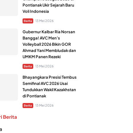
Pontianak Ukir Sejarah Baru
Voli Indonesia
13 Mei 2026
Berita
Gubernur Kalbar Ria Norsan
Bangga! AVC Men’s
Volleyball 2026 Bikin GOR
Ahmad Yani Membludak dan
UMKM Panen Rezeki
13 Mei 2026
Berita
Bhayangkara Presisi Tembus
Semifinal AVC 2026 Usai
Tundukkan Wakil Kazakhstan
di Pontianak
13 Mei 2026
Berita
i Berita
a