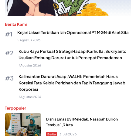
Berita Kami
Kejari Jaksel Terbitkan Izin Operasional PT MGN di Aset Sita
5 Agustus 2026
Kubu Raya Perkuat Strategi Hadapi Karhutla, Sukiryanto
Usulkan Embung Darurat untuk Percepat Pemadaman
1 Agustus 2026
Kalimantan Darurat Asap, WALHI: Pemerintah Harus
Koreksi Tata Kelola Perizinan dan Tagih Tanggung Jawab
Korporasi
1 Agustus 2026
Terpopuler
Bisnis Emas BSI Meledak, Nasabah Bullion
Tembus 1,3 Juta
31 Juli 2026
Berita