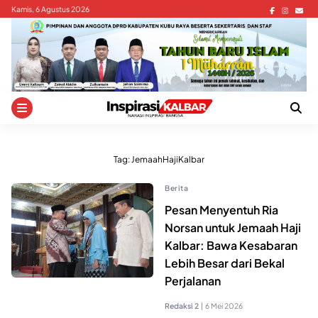
Skip
Kamis, 6 Agustus 2026
to
content
Tag:
JemaahHajiKalbar
Berita
Pesan Menyentuh Ria
Norsan untuk Jemaah Haji
Kalbar: Bawa Kesabaran
Lebih Besar dari Bekal
Perjalanan
Redaksi 2
|
6 Mei 2026