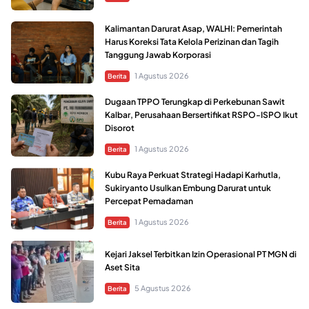
Kalimantan Darurat Asap, WALHI: Pemerintah
Harus Koreksi Tata Kelola Perizinan dan Tagih
Tanggung Jawab Korporasi
1 Agustus 2026
Berita
Dugaan TPPO Terungkap di Perkebunan Sawit
Kalbar, Perusahaan Bersertifikat RSPO-ISPO Ikut
Disorot
1 Agustus 2026
Berita
Kubu Raya Perkuat Strategi Hadapi Karhutla,
Sukiryanto Usulkan Embung Darurat untuk
Percepat Pemadaman
1 Agustus 2026
Berita
Kejari Jaksel Terbitkan Izin Operasional PT MGN di
Aset Sita
5 Agustus 2026
Berita