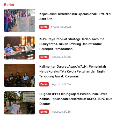
Berita
Kejari Jaksel Terbitkan Izin Operasional PT MGN di
Aset Sita
5 Agustus 2026
Berita
Kubu Raya Perkuat Strategi Hadapi Karhutla,
Sukiryanto Usulkan Embung Darurat untuk
Percepat Pemadaman
1 Agustus 2026
Berita
Kalimantan Darurat Asap, WALHI: Pemerintah
Harus Koreksi Tata Kelola Perizinan dan Tagih
Tanggung Jawab Korporasi
1 Agustus 2026
Berita
Dugaan TPPO Terungkap di Perkebunan Sawit
Kalbar, Perusahaan Bersertifikat RSPO-ISPO Ikut
Disorot
1 Agustus 2026
Berita