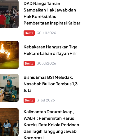
DAD Nanga Taman
Sampaikan Hak Jawab dan
Hak Koreksi atas
Pemberitaan Inspirasi Kalbar
30 Juli 2026
Berita
Kebakaran Hanguskan Tiga
Hektare Lahan di Tayan Hilir
30 Juli 2026
Berita
Bisnis Emas BSI Meledak,
Nasabah Bullion Tembus 1,3
Juta
31 Juli 2026
Berita
Kalimantan Darurat Asap,
WALHI: Pemerintah Harus
Koreksi Tata Kelola Perizinan
dan Tagih Tanggung Jawab
Korporasi