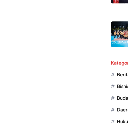
Kategor
Berit
Bisni
Buda
Daer
Huk