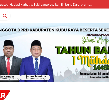
Kubu Raya Perkuat Strategi Hadapi Karhutla, Sukiryanto Usulkan Embung Darurat untuk Percepat Pemadaman