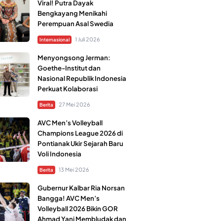
Viral! Putra Dayak
Bengkayang Menikahi
Perempuan Asal Swedia
1 Juli 2026
Internasional
Menyongsong Jerman:
Goethe-Institut dan
Nasional Republik Indonesia
Perkuat Kolaborasi
27 Mei 2026
Berita
AVC Men’s Volleyball
Champions League 2026 di
Pontianak Ukir Sejarah Baru
Voli Indonesia
13 Mei 2026
Berita
Gubernur Kalbar Ria Norsan
Bangga! AVC Men’s
Volleyball 2026 Bikin GOR
Ahmad Yani Membludak dan