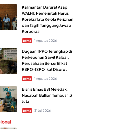
Kalimantan Darurat Asap,
WALHI: Pemerintah Harus
Koreksi Tata Kelola Perizinan
dan Tagih Tanggung Jawab
Korporasi
1 Agustus 2026
Berita
Dugaan TPPO Terungkap di
Perkebunan Sawit Kalbar,
Perusahaan Bersertifikat
RSPO-ISPO Ikut Disorot
1 Agustus 2026
Berita
Bisnis Emas BSI Meledak,
Nasabah Bullion Tembus 1,3
Juta
31 Juli 2026
Berita
sional