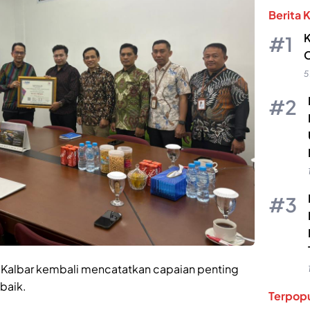
Berita 
K
O
5
 Kalbar kembali mencatatkan capaian penting
baik.
Terpopu