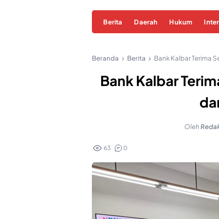
Berita
Daerah
Hukum
Inte
Beranda
Berita
Bank Kalbar Terima S
Bank Kalbar Terim
da
Oleh
Redak
63
0