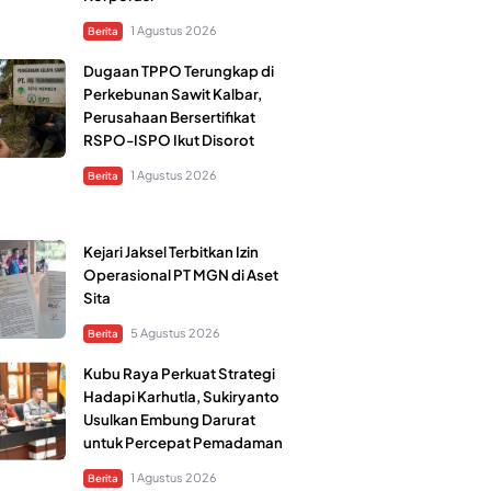
1 Agustus 2026
Berita
Dugaan TPPO Terungkap di
Perkebunan Sawit Kalbar,
Perusahaan Bersertifikat
RSPO-ISPO Ikut Disorot
1 Agustus 2026
Berita
Kejari Jaksel Terbitkan Izin
Operasional PT MGN di Aset
Sita
5 Agustus 2026
Berita
Kubu Raya Perkuat Strategi
Hadapi Karhutla, Sukiryanto
Usulkan Embung Darurat
untuk Percepat Pemadaman
1 Agustus 2026
Berita