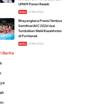
UMKM Panen Rezeki
13 Mei 2026
Berita
Bhayangkara Presisi Tembus
Semifinal AVC 2026 Usai
Tundukkan Wakil Kazakhstan
di Pontianak
13 Mei 2026
Berita
i Berita
a
s
ya
ah
um