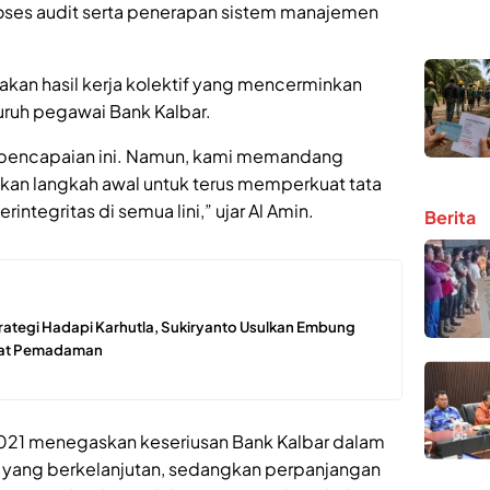
roses audit serta penerapan sistem manajemen
akan hasil kerja kolektif yang mencerminkan
luruh pegawai Bank Kalbar.
 pencapaian ini. Namun, kami memandang
ainkan langkah awal untuk terus memperkuat tata
rintegritas di semua lini,” ujar Al Amin.
Berita
rategi Hadapi Karhutla, Sukiryanto Usulkan Embung
pat Pemadaman
2021 menegaskan keseriusan Bank Kalbar dalam
ang berkelanjutan, sedangkan perpanjangan