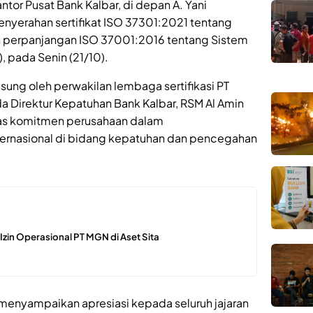
tor Pusat Bank Kalbar, di depan A. Yani
enyerahan sertifikat ISO 37301:2021 tentang
 perpanjangan ISO 37001:2016 tentang Sistem
 pada Senin (21/10).
ngsung oleh perwakilan lembaga sertifikasi PT
da Direktur Kepatuhan Bank Kalbar, RSM Al Amin
as komitmen perusahaan dalam
ernasional di bidang kepatuhan dan pencegahan
n Izin Operasional PT MGN di Aset Sita
enyampaikan apresiasi kepada seluruh jajaran