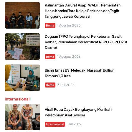
Kalimantan Darurat Asap, WALHI: Pemerintah
Harus Koreksi Tata Kelola Perizinan dan Tagih
Tanggung Jawab Korporasi
1 Agustus 2026
Berita
Dugaan TPPO Terungkap di Perkebunan Sawit
Kalbar, Perusahaan Bersertifikat RSPO-ISPO Ikut
Disorot
1 Agustus 2026
Berita
Bisnis Emas BSI Meledak, Nasabah Bullion
Tembus 1,3 Juta
31 Juli 2026
Berita
Internasional
Viral! Putra Dayak Bengkayang Menikahi
Perempuan Asal Swedia
1 Juli 2026
Internasional