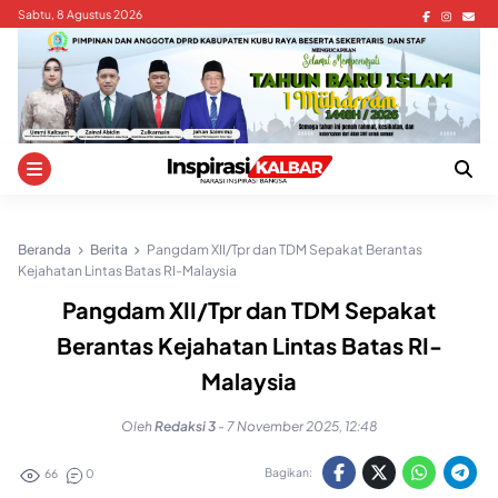
Skip
Sabtu, 8 Agustus 2026
to
content
Beranda
Berita
Pangdam XII/Tpr dan TDM Sepakat Berantas
Kejahatan Lintas Batas RI-Malaysia
Pangdam XII/Tpr dan TDM Sepakat
Berantas Kejahatan Lintas Batas RI-
Malaysia
Oleh
Redaksi 3
-
7 November 2025, 12:48
Bagikan:
66
0