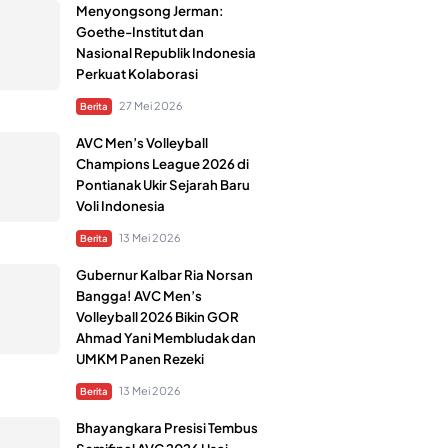
Menyongsong Jerman:
Goethe-Institut dan
Nasional Republik Indonesia
Perkuat Kolaborasi
27 Mei 2026
Berita
AVC Men’s Volleyball
Champions League 2026 di
Pontianak Ukir Sejarah Baru
Voli Indonesia
13 Mei 2026
Berita
Gubernur Kalbar Ria Norsan
Bangga! AVC Men’s
Volleyball 2026 Bikin GOR
Ahmad Yani Membludak dan
UMKM Panen Rezeki
13 Mei 2026
Berita
Bhayangkara Presisi Tembus