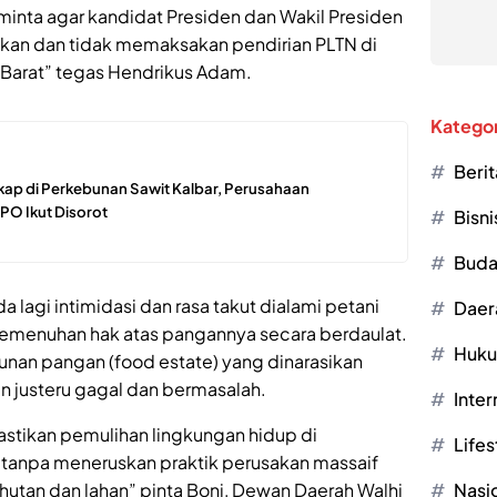
minta agar kandidat Presiden dan Wakil Presiden
ikan dan tidak memaksakan pendirian PLTN di
 Barat” tegas Hendrikus Adam.
Kategor
Berit
ap di Perkebunan Sawit Kalbar, Perusahaan
PO Ikut Disorot
Bisni
Buda
lagi intimidasi dan rasa takut dialami petani
Daer
menuhan hak atas pangannya secara berdaulat.
Huk
bunan pangan (food estate) yang dinarasikan
n justeru gagal dan bermasalah.
Inter
stikan pemulihan lingkungan hidup di
Lifes
n tanpa meneruskan praktik perusakan massaif
 hutan dan lahan” pinta Boni, Dewan Daerah Walhi
Nasi