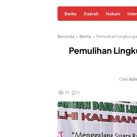
Berita
Daerah
Hukum
Inte
Beranda
Berita
Pemulihan Lingkungan 
Pemulihan Lingku
Oleh
Adm
74
0