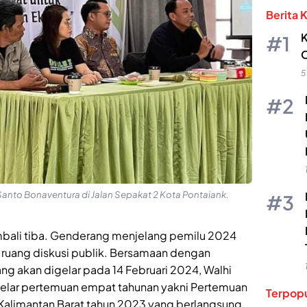
Berita 
K
O
5
 Santo Bonaventura di Jalan Sepakat 2 Kota Pontaiank.
embali tiba. Genderang menjelang pemilu 2024
uang diskusi publik. Bersamaan dengan
 akan digelar pada 14 Februari 2024, Walhi
gelar pertemuan empat tahunan yakni Pertemuan
Terpopu
Kalimantan Barat tahun 2023 yang berlangsung