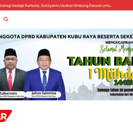
Kalimantan Darurat Asap, WALHI: Pemerintah Harus Koreksi Tata Kelola Perizinan dan Tagih Tanggung Jawab Korporasi
Kubu Raya Perkuat Strategi Hadapi Karhutla, Sukiryanto Usulkan Embung Darurat untuk Percepat Pemadaman