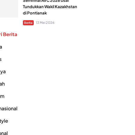
Semifinal AVC 2026 Usai
Tundukkan Wakil Kazakhstan
di Pontianak
13 Mei 2026
Berita
i Berita
a
s
ya
ah
um
nasional
tyle
onal