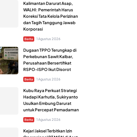
Kalimantan Darurat Asap,
WALHI: Pemerintah Harus
Koreksi Tata Kelola Perizinan
dan Tagih Tanggung Jawab
Korporasi
1 Agustus 2026
Berita
Dugaan TPPO Terungkap di
Perkebunan Sawit Kalbar,
Perusahaan Bersertifikat
RSPO-ISPO Ikut Disorot
1 Agustus 2026
Berita
Kubu Raya Perkuat Strategi
Hadapi Karhutla, Sukiryanto
Usulkan Embung Darurat
untuk Percepat Pemadaman
1 Agustus 2026
Berita
Kejari Jaksel Terbitkan Izin