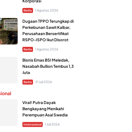
Korporasi
1 Agustus 2026
Berita
Dugaan TPPO Terungkap di
Perkebunan Sawit Kalbar,
Perusahaan Bersertifikat
RSPO-ISPO Ikut Disorot
1 Agustus 2026
Berita
Bisnis Emas BSI Meledak,
Nasabah Bullion Tembus 1,3
Juta
31 Juli 2026
Berita
sional
Viral! Putra Dayak
Bengkayang Menikahi
Perempuan Asal Swedia
1 Juli 2026
Internasional