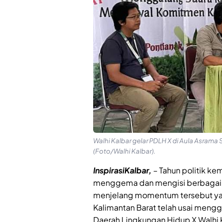
Walhi Kalbar gelar PDLH X di Aula Asrama
(Foto/Walhi Kalbar).
InspirasiKalbar,
– Tahun politik k
menggema dan mengisi berbagai r
menjelang momentum tersebut yang
Kalimantan Barat telah usai meng
Daerah Lingkungan Hidup X Walhi 