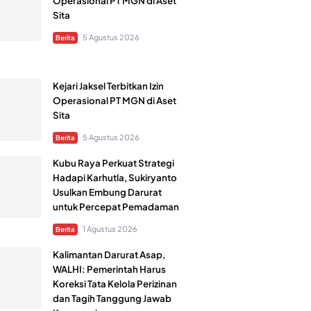
Operasional PT MGN di Aset
Sita
5 Agustus 2026
Berita
Kejari Jaksel Terbitkan Izin
Operasional PT MGN di Aset
Sita
5 Agustus 2026
Berita
Kubu Raya Perkuat Strategi
Hadapi Karhutla, Sukiryanto
Usulkan Embung Darurat
untuk Percepat Pemadaman
1 Agustus 2026
Berita
Kalimantan Darurat Asap,
WALHI: Pemerintah Harus
Koreksi Tata Kelola Perizinan
dan Tagih Tanggung Jawab