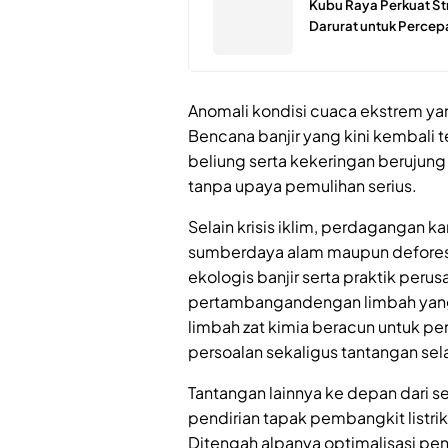
Kubu Raya Perkuat St
Darurat untuk Perce
Anomali kondisi cuaca ekstrem ya
Bencana banjir yang kini kembali t
beliung serta kekeringan berujung 
tanpa upaya pemulihan serius.
Selain krisis iklim, perdagangan ka
sumberdaya alam maupun deforest
ekologis banjir serta praktik perus
pertambangandengan limbah yang 
limbah zat kimia beracun untuk p
persoalan sekaligus tantangan sela
Tantangan lainnya ke depan dari 
pendirian tapak pembangkit listrik 
Ditengah alpanya optimalisasi pe