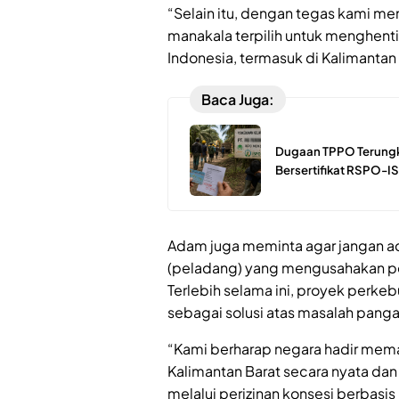
“Selain itu, dengan tegas kami me
manakala terpilih untuk menghent
Indonesia, termasuk di Kalimantan
Baca Juga:
Dugaan TPPO Terungk
Bersertifikat RSPO-IS
Adam juga meminta agar jangan ada 
(peladang) yang mengusahakan pe
Terlebih selama ini, proyek perke
sebagai solusi atas masalah panga
“Kami berharap negara hadir mema
Kalimantan Barat secara nyata da
melalui perizinan konsesi berbasis