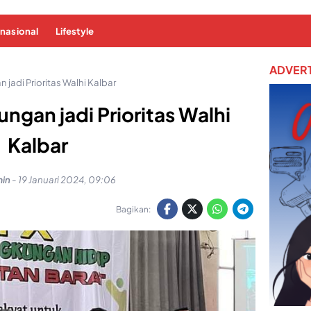
rnasional
Lifestyle
ADVERT
jadi Prioritas Walhi Kalbar
ngan jadi Prioritas Walhi
Kalbar
in
-
19 Januari 2024, 09:06
Bagikan: