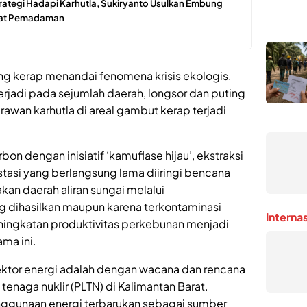
rategi Hadapi Karhutla, Sukiryanto Usulkan Embung
pat Pemadaman
ng kerap menandai fenomena krisis ekologis.
erjadi pada sejumlah daerah, longsor dan puting
rawan karhutla di areal gambut kerap terjadi
rbon dengan inisiatif ‘kamuflase hijau’, ekstraksi
asi yang berlangsung lama diiringi bencana
akan daerah aliran sungai melalui
dihasilkan maupun karena terkontaminasi
Interna
eningkatan produktivitas perkebunan menjadi
ma ini.
sektor energi adalah dengan wacana dan rencana
tenaga nuklir (PLTN) di Kalimantan Barat.
nggunaan energi terbarukan sebagai sumber