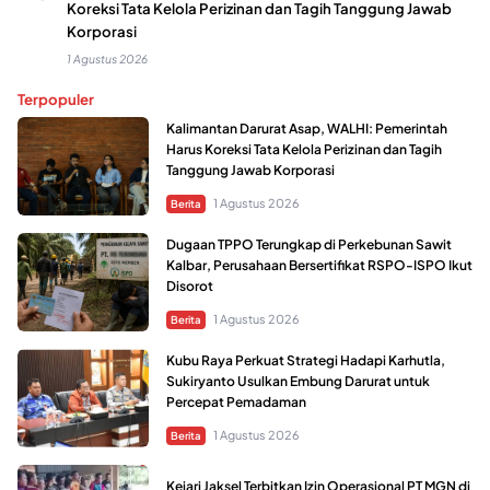
Koreksi Tata Kelola Perizinan dan Tagih Tanggung Jawab
Korporasi
1 Agustus 2026
Terpopuler
Kalimantan Darurat Asap, WALHI: Pemerintah
Harus Koreksi Tata Kelola Perizinan dan Tagih
Tanggung Jawab Korporasi
1 Agustus 2026
Berita
Dugaan TPPO Terungkap di Perkebunan Sawit
Kalbar, Perusahaan Bersertifikat RSPO-ISPO Ikut
Disorot
1 Agustus 2026
Berita
Kubu Raya Perkuat Strategi Hadapi Karhutla,
Sukiryanto Usulkan Embung Darurat untuk
Percepat Pemadaman
1 Agustus 2026
Berita
Kejari Jaksel Terbitkan Izin Operasional PT MGN di