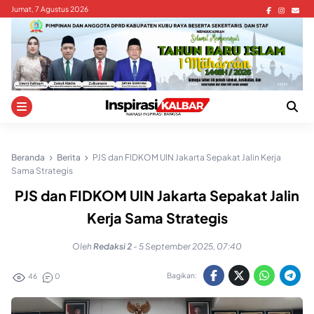
Skip
Jumat, 7 Agustus 2026
to
content
Beranda
Berita
PJS dan FIDKOM UIN Jakarta Sepakat Jalin Kerja
Sama Strategis
PJS dan FIDKOM UIN Jakarta Sepakat Jalin
Kerja Sama Strategis
Oleh
Redaksi 2
-
5 September 2025, 07:40
Bagikan:
46
0