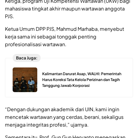
Ketiga, program Uji Kompetensi Wartawan (UKW) bagi
mahasiswa tingkat akhir maupun wartawan anggota
PJS.
Ketua Umum DPP PJS, Mahmud Marhaba, menyebut
kerja sama ini sebagai tonggak penting
profesionalisasi wartawan.
Baca Juga:
Kalimantan Darurat Asap, WALHI: Pemerintah
Harus Koreksi Tata Kelola Perizinan dan Tagih
Tanggung Jawab Korporasi
“Dengan dukungan akademik dari UIN, kami ingin
mencetak wartawan yang cerdas, berani, sekaligus
menjaga integritas profesi,” ujarnya.
Sementara itu, Prof. Gun Gun Heryanto menegaskan