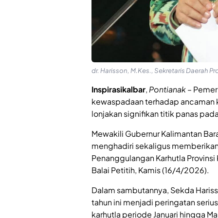
dr. Harisson, M.Kes., Sekretaris Daerah Pro
Inspirasikalbar
,
Pontianak
– Pemeri
kewaspadaan terhadap ancaman ke
lonjakan signifikan titik panas pa
Mewakili Gubernur Kalimantan Barat
menghadiri sekaligus memberikan
Penanggulangan Karhutla Provinsi 
Balai Petitih, Kamis (16/4/2026).
Dalam sambutannya, Sekda Hariss
tahun ini menjadi peringatan seriu
karhutla periode Januari hingga M