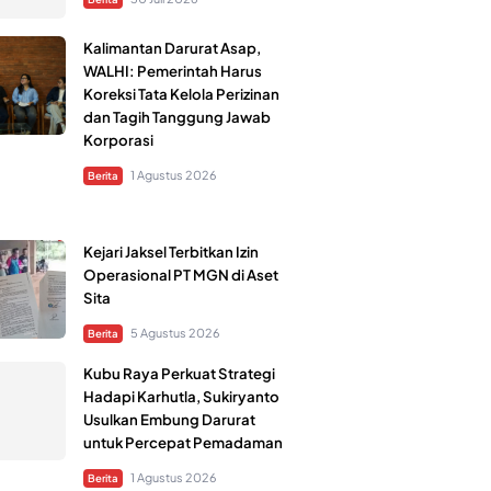
Kalimantan Darurat Asap,
WALHI: Pemerintah Harus
Koreksi Tata Kelola Perizinan
dan Tagih Tanggung Jawab
Korporasi
1 Agustus 2026
Berita
Kejari Jaksel Terbitkan Izin
Operasional PT MGN di Aset
Sita
5 Agustus 2026
Berita
Kubu Raya Perkuat Strategi
Hadapi Karhutla, Sukiryanto
Usulkan Embung Darurat
untuk Percepat Pemadaman
1 Agustus 2026
Berita