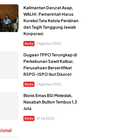
Kalimantan Darurat Asap,
WALHI: Pemerintah Harus
Koreksi Tata Kelola Perizinan
dan Tagih Tanggung Jawab
Korporasi
1 Agustus 2026
Berita
Dugaan TPPO Terungkap di
Perkebunan Sawit Kalbar,
Perusahaan Bersertifikat
RSPO-ISPO Ikut Disorot
1 Agustus 2026
Berita
Bisnis Emas BSI Meledak,
Nasabah Bullion Tembus 1,3
Juta
31 Juli 2026
Berita
sional