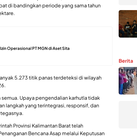
lipat di bandingkan periode yang sama tahun
ktare.
n Izin Operasional PT MGN di Aset Sita
Berita
anyak 5.273 titik panas terdeteksi di wilayah
26.
ta semua. Upaya pengendalian karhutla tidak
an langkah yang terintegrasi, responsif, dan
” tegasnya.
intah Provinsi Kalimantan Barat telah
 Penanganan Bencana Asap melalui Keputusan