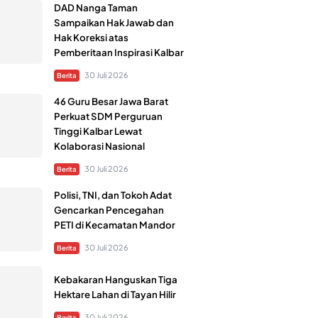
DAD Nanga Taman
Sampaikan Hak Jawab dan
Hak Koreksi atas
Pemberitaan Inspirasi Kalbar
30 Juli 2026
Berita
46 Guru Besar Jawa Barat
Perkuat SDM Perguruan
Tinggi Kalbar Lewat
Kolaborasi Nasional
30 Juli 2026
Berita
Polisi, TNI, dan Tokoh Adat
Gencarkan Pencegahan
PETI di Kecamatan Mandor
30 Juli 2026
Berita
Kebakaran Hanguskan Tiga
Hektare Lahan di Tayan Hilir
30 Juli 2026
Berita