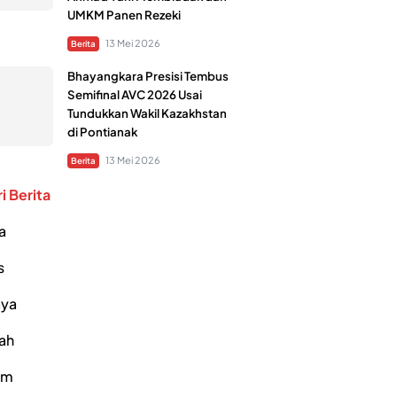
UMKM Panen Rezeki
13 Mei 2026
Berita
Bhayangkara Presisi Tembus
Semifinal AVC 2026 Usai
Tundukkan Wakil Kazakhstan
di Pontianak
13 Mei 2026
Berita
i Berita
a
s
ya
ah
um