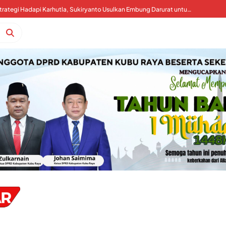
Kubu Raya Perkuat Strategi Hadapi Karhutla, Sukiryanto Usulkan Embung Darurat untuk Percepat Pemadaman