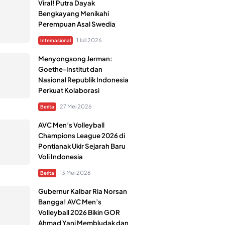
Viral! Putra Dayak
Bengkayang Menikahi
Perempuan Asal Swedia
1 Juli 2026
Internasional
Menyongsong Jerman:
Goethe-Institut dan
Nasional Republik Indonesia
Perkuat Kolaborasi
27 Mei 2026
Berita
AVC Men’s Volleyball
Champions League 2026 di
Pontianak Ukir Sejarah Baru
Voli Indonesia
13 Mei 2026
Berita
Gubernur Kalbar Ria Norsan
Bangga! AVC Men’s
Volleyball 2026 Bikin GOR
Ahmad Yani Membludak dan