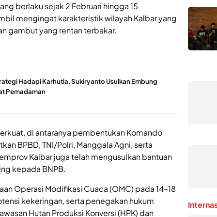
g berlaku sejak 2 Februari hingga 15
bil mengingat karakteristik wilayah Kalbar yang
an gambut yang rentan terbakar.
rategi Hadapi Karhutla, Sukiryanto Usulkan Embung
pat Pemadaman
iperkuat, di antaranya pembentukan Komando
tkan BPBD, TNI/Polri, Manggala Agni, serta
, Pemprov Kalbar juga telah mengusulkan bantuan
bing kepada BNPB.
naan Operasi Modifikasi Cuaca (OMC) pada 14–18
otensi kekeringan, serta penegakan hukum
Interna
kawasan Hutan Produksi Konversi (HPK) dan