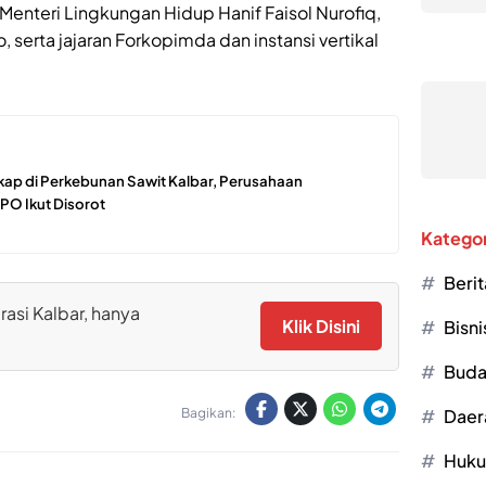
, Menteri Lingkungan Hidup Hanif Faisol Nurofiq,
 serta jajaran Forkopimda dan instansi vertikal
ap di Perkebunan Sawit Kalbar, Perusahaan
PO Ikut Disorot
Kategor
Berit
rasi Kalbar, hanya
Klik Disini
Bisni
Buda
Daer
Bagikan:
Huk