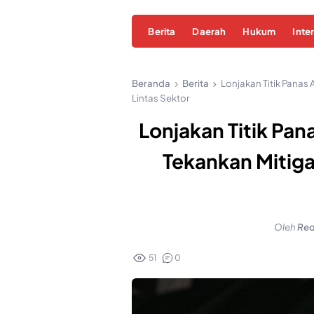
Berita
Daerah
Hukum
Inte
Beranda
Berita
Lonjakan Titik Panas 
Lintas Sektor
Lonjakan Titik Pan
Tekankan Mitigas
Oleh
Red
51
0