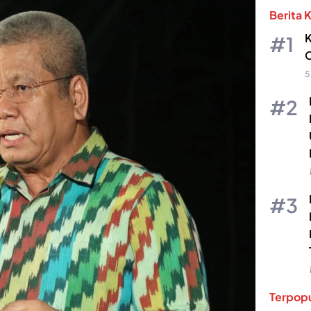
Berita 
K
O
5
Terpopu