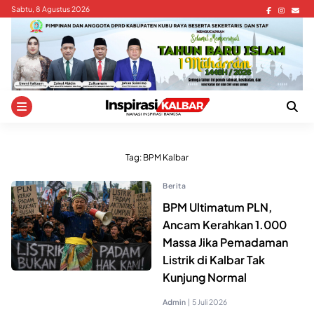
Skip
Sabtu, 8 Agustus 2026
to
content
Tag:
BPM Kalbar
Berita
BPM Ultimatum PLN,
Ancam Kerahkan 1.000
Massa Jika Pemadaman
Listrik di Kalbar Tak
Kunjung Normal
Admin
|
5 Juli 2026