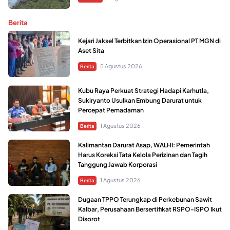
Berita
Kejari Jaksel Terbitkan Izin Operasional PT MGN di
Aset Sita
5 Agustus 2026
Berita
Kubu Raya Perkuat Strategi Hadapi Karhutla,
Sukiryanto Usulkan Embung Darurat untuk
Percepat Pemadaman
1 Agustus 2026
Berita
Kalimantan Darurat Asap, WALHI: Pemerintah
Harus Koreksi Tata Kelola Perizinan dan Tagih
Tanggung Jawab Korporasi
1 Agustus 2026
Berita
Dugaan TPPO Terungkap di Perkebunan Sawit
Kalbar, Perusahaan Bersertifikat RSPO-ISPO Ikut
Disorot