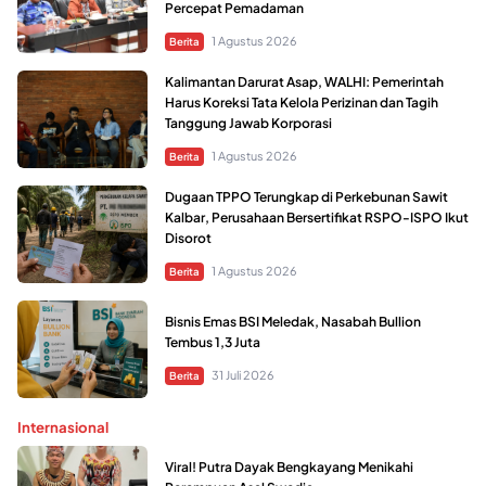
Percepat Pemadaman
1 Agustus 2026
Berita
Kalimantan Darurat Asap, WALHI: Pemerintah
Harus Koreksi Tata Kelola Perizinan dan Tagih
Tanggung Jawab Korporasi
1 Agustus 2026
Berita
Dugaan TPPO Terungkap di Perkebunan Sawit
Kalbar, Perusahaan Bersertifikat RSPO-ISPO Ikut
Disorot
1 Agustus 2026
Berita
Bisnis Emas BSI Meledak, Nasabah Bullion
Tembus 1,3 Juta
31 Juli 2026
Berita
Internasional
Viral! Putra Dayak Bengkayang Menikahi