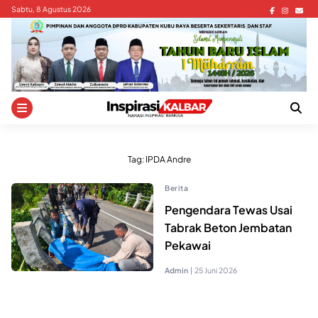
Skip
Sabtu, 8 Agustus 2026
to
content
Tag:
IPDA Andre
Berita
Pengendara Tewas Usai
Tabrak Beton Jembatan
Pekawai
Admin
|
25 Juni 2026