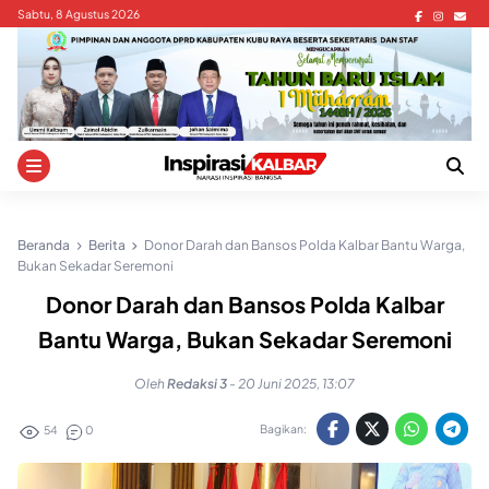
Skip
Sabtu, 8 Agustus 2026
to
content
Beranda
Berita
Donor Darah dan Bansos Polda Kalbar Bantu Warga,
Bukan Sekadar Seremoni
Donor Darah dan Bansos Polda Kalbar
Bantu Warga, Bukan Sekadar Seremoni
Oleh
Redaksi 3
-
20 Juni 2025, 13:07
Bagikan:
54
0