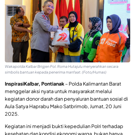
Wakapolda Kalbar Brigjen Pol. Roma Hutajulu menyerahkan secara
simbolis bantuan kepada penerima manfaat. (Foto/Humas)
InspirasiKalbar, Pontianak
– Polda Kalimantan Barat
menggelar aksi nyata untuk masyarakat melalui
kegiatan donor darah dan penyaluran bantuan sosial di
Aula Satya Haprabu Mako Satbrimob, Jumat, 20 Juni
2025.
Kegiatan ini menjadi bukti kepedulian Polri terhadap
kesehatan dan kondisi ekonomi warga, bukan hanya