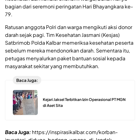
bagian dari seremoni peringatan Hari Bhayangkara ke-
79.
Ratusan anggota Polri dan warga mengikuti aksi donor
darah sejak pagi. Tim Kesehatan Jasmani (Kesjas)
Satbrimob Polda Kalbar memeriksa kesehatan peserta
sebelum mereka mendonorkan darah. Sementara itu,
petugas menyalurkan paket bantuan sosial kepada
masyarakat sekitar yang membutuhkan.
Baca Juga:
Kejari Jaksel Terbitkan Izin Operasional PT MGN
di Aset Sita
Baca Juga:
https://inspirasikalbar.com/korban-
investasi-diduga-bodong-wpone-di-landak-