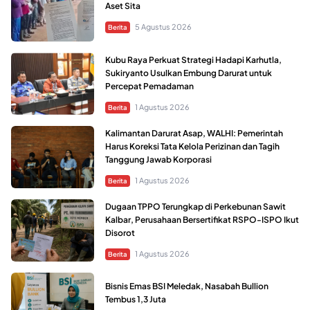
Aset Sita
5 Agustus 2026
Berita
Kubu Raya Perkuat Strategi Hadapi Karhutla,
Sukiryanto Usulkan Embung Darurat untuk
Percepat Pemadaman
1 Agustus 2026
Berita
Kalimantan Darurat Asap, WALHI: Pemerintah
Harus Koreksi Tata Kelola Perizinan dan Tagih
Tanggung Jawab Korporasi
1 Agustus 2026
Berita
Dugaan TPPO Terungkap di Perkebunan Sawit
Kalbar, Perusahaan Bersertifikat RSPO-ISPO Ikut
Disorot
1 Agustus 2026
Berita
Bisnis Emas BSI Meledak, Nasabah Bullion
Tembus 1,3 Juta