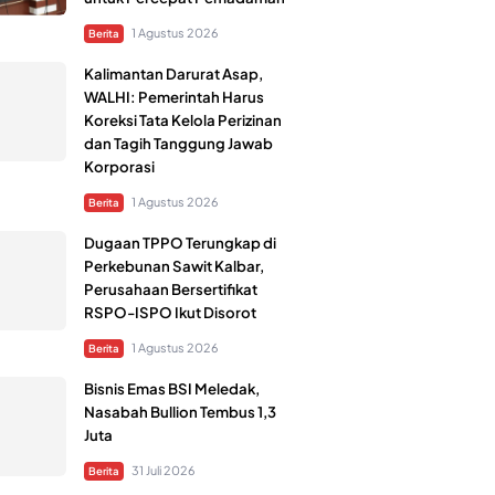
1 Agustus 2026
Berita
Kalimantan Darurat Asap,
WALHI: Pemerintah Harus
Koreksi Tata Kelola Perizinan
dan Tagih Tanggung Jawab
Korporasi
1 Agustus 2026
Berita
Dugaan TPPO Terungkap di
Perkebunan Sawit Kalbar,
Perusahaan Bersertifikat
RSPO-ISPO Ikut Disorot
1 Agustus 2026
Berita
Bisnis Emas BSI Meledak,
Nasabah Bullion Tembus 1,3
Juta
31 Juli 2026
Berita