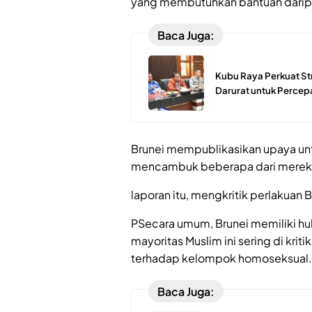
yang membutuhkan bantuan daripa
Baca Juga:
Kubu Raya Perkuat St
Darurat untuk Perce
Brunei mempublikasikan upaya unt
mencambuk beberapa dari mereka 
laporan itu, mengkritik perlakuan
PSecara umum, Brunei memiliki h
mayoritas Muslim ini sering di kr
terhadap kelompok homoseksual.
Baca Juga: