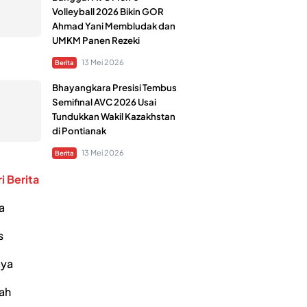
Volleyball 2026 Bikin GOR
Ahmad Yani Membludak dan
UMKM Panen Rezeki
13 Mei 2026
Berita
Bhayangkara Presisi Tembus
Semifinal AVC 2026 Usai
Tundukkan Wakil Kazakhstan
di Pontianak
13 Mei 2026
Berita
i Berita
a
s
ya
ah