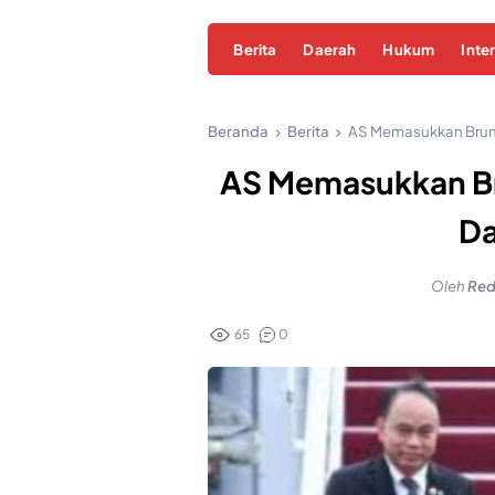
Berita
Daerah
Hukum
Inte
Beranda
Berita
AS Memasukkan Brune
AS Memasukkan Br
Da
Oleh
Red
65
0