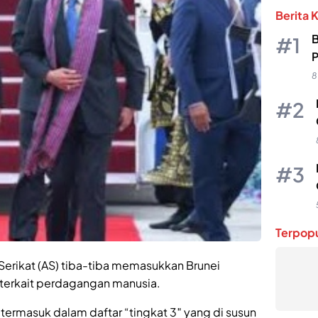
Berita 
B
P
8
Terpopu
Serikat (AS) tiba-tiba memasukkan Brunei
 terkait perdagangan manusia.
 termasuk dalam daftar “tingkat 3″ yang di susun