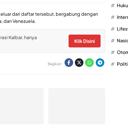
Huk
keluar dari daftar tersebut, bergabung dengan
Inter
a, dan Venezuela.
Lifes
rasi Kalbar, hanya
Nasi
Klik Disini
Otom
Polit
Bagikan: