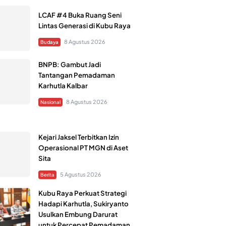
LCAF #4 Buka Ruang Seni
Lintas Generasi di Kubu Raya
8 Agustus 2026
Budaya
BNPB: Gambut Jadi
Tantangan Pemadaman
Karhutla Kalbar
8 Agustus 2026
Nasional
Kejari Jaksel Terbitkan Izin
Operasional PT MGN di Aset
Sita
5 Agustus 2026
Berita
Kubu Raya Perkuat Strategi
Hadapi Karhutla, Sukiryanto
Usulkan Embung Darurat
untuk Percepat Pemadaman