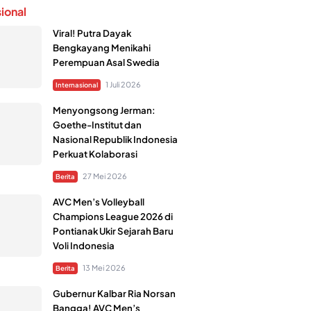
sional
Viral! Putra Dayak
Bengkayang Menikahi
Perempuan Asal Swedia
1 Juli 2026
Internasional
Menyongsong Jerman:
Goethe-Institut dan
Nasional Republik Indonesia
Perkuat Kolaborasi
27 Mei 2026
Berita
AVC Men’s Volleyball
Champions League 2026 di
Pontianak Ukir Sejarah Baru
Voli Indonesia
13 Mei 2026
Berita
Gubernur Kalbar Ria Norsan
Bangga! AVC Men’s