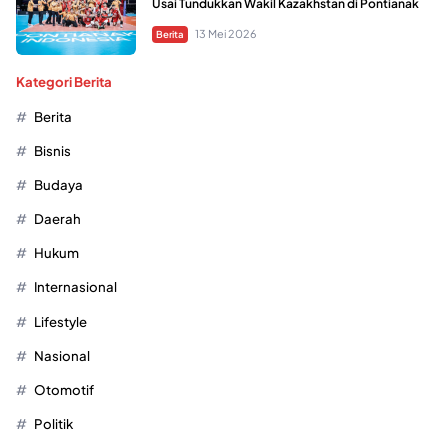
Usai Tundukkan Wakil Kazakhstan di Pontianak
13 Mei 2026
Berita
Kategori Berita
Berita
Bisnis
Budaya
Daerah
Hukum
Internasional
Lifestyle
Nasional
Otomotif
Politik