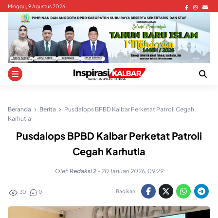
Skip
Minggu, 9 Agustus 2026
to
content
Beranda
Berita
Pusdalops BPBD Kalbar Perketat Patroli Cegah
Karhutla
Pusdalops BPBD Kalbar Perketat Patroli
Cegah Karhutla
Oleh
Redaksi 2
-
20 Januari 2026, 09:29
Bagikan:
30
0