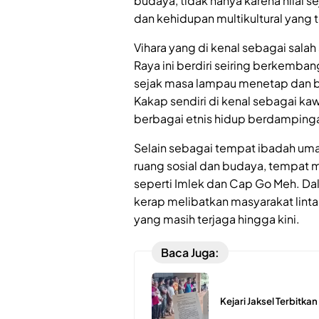
budaya, tidak hanya karena nilai se
dan kehidupan multikultural yang t
Vihara yang di kenal sebagai salah
Raya ini berdiri seiring berkemb
sejak masa lampau menetap dan be
Kakap sendiri di kenal sebagai k
berbagai etnis hidup berdampinga
Selain sebagai tempat ibadah umat 
ruang sosial dan budaya, tempat
seperti Imlek dan Cap Go Meh. Da
kerap melibatkan masyarakat lint
yang masih terjaga hingga kini.
Baca Juga:
Kejari Jaksel Terbitka