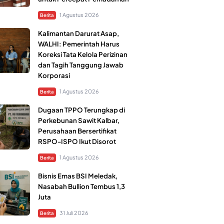
1 Agustus 2026
Berita
Kalimantan Darurat Asap,
WALHI: Pemerintah Harus
Koreksi Tata Kelola Perizinan
dan Tagih Tanggung Jawab
Korporasi
1 Agustus 2026
Berita
Dugaan TPPO Terungkap di
Perkebunan Sawit Kalbar,
Perusahaan Bersertifikat
RSPO-ISPO Ikut Disorot
1 Agustus 2026
Berita
Bisnis Emas BSI Meledak,
Nasabah Bullion Tembus 1,3
Juta
31 Juli 2026
Berita