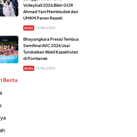
Volleyball 2026 Bikin GOR
Ahmad Yani Membludak dan
UMKM Panen Rezeki
13 Mei 2026
Berita
Bhayangkara Presisi Tembus
Semifinal AVC 2026 Usai
Tundukkan Wakil Kazakhstan
di Pontianak
13 Mei 2026
Berita
i Berita
a
s
ya
ah