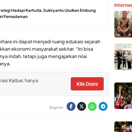
Interna
rategi Hadapi Karhutla, Sukiryanto Usulkan Embung
pat Pemadaman
hara ini dapat menjadi ruang edukasi sejarah
kkan ekonomi masyarakat sekitar. “Ini bisa
nya indah, tetapi juga mengajarkan nilai
anya.
rasi Kalbar, hanya
Klik Disini
Bagikan: