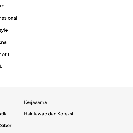
um
nasional
tyle
onal
otif
ik
Kerjasama
stik
Hak Jawab dan Koreksi
Siber