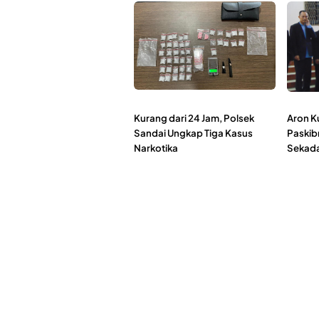
Kurang dari 24 Jam, Polsek
Aron K
Sandai Ungkap Tiga Kasus
Paskib
Narkotika
Sekada