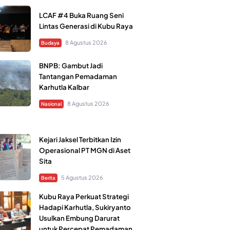
LCAF #4 Buka Ruang Seni
Lintas Generasi di Kubu Raya
8 Agustus 2026
Budaya
BNPB: Gambut Jadi
Tantangan Pemadaman
Karhutla Kalbar
8 Agustus 2026
Nasional
Kejari Jaksel Terbitkan Izin
Operasional PT MGN di Aset
Sita
5 Agustus 2026
Berita
Kubu Raya Perkuat Strategi
Hadapi Karhutla, Sukiryanto
Usulkan Embung Darurat
untuk Percepat Pemadaman