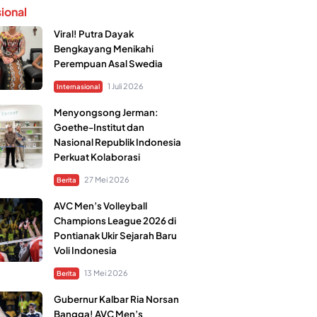
sional
Viral! Putra Dayak
Bengkayang Menikahi
Perempuan Asal Swedia
1 Juli 2026
Internasional
Menyongsong Jerman:
Goethe-Institut dan
Nasional Republik Indonesia
Perkuat Kolaborasi
27 Mei 2026
Berita
AVC Men’s Volleyball
Champions League 2026 di
Pontianak Ukir Sejarah Baru
Voli Indonesia
13 Mei 2026
Berita
Gubernur Kalbar Ria Norsan
Bangga! AVC Men’s