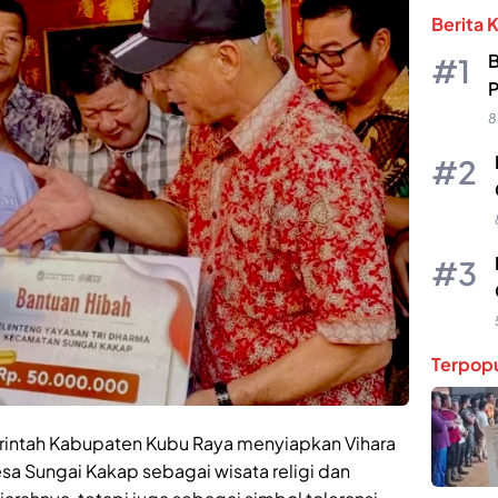
Berita 
B
P
8
Terpopu
intah Kabupaten Kubu Raya menyiapkan Vihara
Desa Sungai Kakap sebagai wisata religi dan