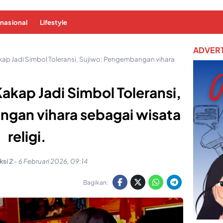
rnasional
Lifestyle
ADVERT
kap Jadi Simbol Toleransi, Sujiwo: Pengembangan vihara
Kakap Jadi Simbol Toleransi,
gan vihara sebagai wisata
religi.
si 2
-
6 Februari 2026, 09:14
Bagikan: