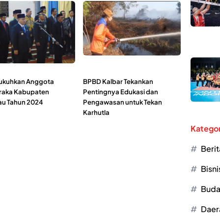
ukuhkan Anggota
BPBD Kalbar Tekankan
raka Kabupaten
Pentingnya Edukasi dan
u Tahun 2024
Pengawasan untuk Tekan
Karhutla
Kategor
Berit
Bisni
Buda
Daer