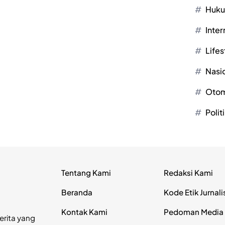
Huk
Inter
Lifes
Nasi
Otom
Polit
Tentang Kami
Redaksi Kami
Beranda
Kode Etik Jurnali
Kontak Kami
Pedoman Media 
erita yang