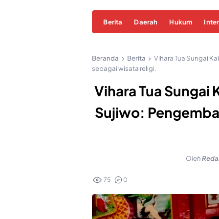
Berita
Daerah
Hukum
Inte
Beranda
Berita
Vihara Tua Sungai Ka
sebagai wisata religi.
Vihara Tua Sungai 
Sujiwo: Pengemban
Oleh
Redak
75
0