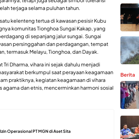
jarahnya, tetapi juga sebagai simbol toleransi
elah terjaga selama puluhan tahun.
 satu kelenteng tertua di kawasan pesisir Kubu
angnya komunitas Tionghoa Sungai Kakap, yang
rdagang di sepanjang jalur sungai. Sungai
awasan persinggahan dan perdagangan, tempat
n, termasuk Melayu, Tionghoa, dan Dayak.
Tri Dharma, vihara ini sejak dahulu menjadi
 masyarakat berkumpul saat perayaan keagamaan
Berita
lam praktiknya, kegiatan keagamaan di vihara
as agama dan etnis, mencerminkan harmoni sosial
n Izin Operasional PT MGN di Aset Sita