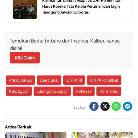
Kalimantan Darurat Asap, WALHI: Pemerintah
Harus Koreksi Tata Kelola Perizinan dan Tagih
Tanggung Jawab Korporasi
Temukan Berita terbaru dari Inspirasi Kalbar, hanya
disini!
Klik Disini
Arang Bakau
Bea Cukai
GNPK RI
GNPK RI Kalbar
Kalbagbar
Larangan Ekspor
Polresta
Pontianak
Bagikan:
Artikel Terkait