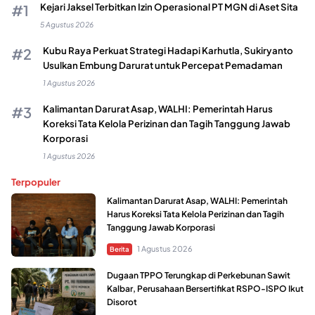
Kejari Jaksel Terbitkan Izin Operasional PT MGN di Aset Sita
5 Agustus 2026
Kubu Raya Perkuat Strategi Hadapi Karhutla, Sukiryanto
Usulkan Embung Darurat untuk Percepat Pemadaman
1 Agustus 2026
Kalimantan Darurat Asap, WALHI: Pemerintah Harus
Koreksi Tata Kelola Perizinan dan Tagih Tanggung Jawab
Korporasi
1 Agustus 2026
Terpopuler
Kalimantan Darurat Asap, WALHI: Pemerintah
Harus Koreksi Tata Kelola Perizinan dan Tagih
Tanggung Jawab Korporasi
1 Agustus 2026
Berita
Dugaan TPPO Terungkap di Perkebunan Sawit
Kalbar, Perusahaan Bersertifikat RSPO-ISPO Ikut
Disorot