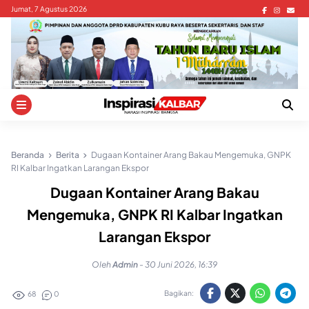
Skip
Jumat, 7 Agustus 2026
to
content
Beranda
Berita
Dugaan Kontainer Arang Bakau Mengemuka, GNPK
RI Kalbar Ingatkan Larangan Ekspor
Dugaan Kontainer Arang Bakau
Mengemuka, GNPK RI Kalbar Ingatkan
Larangan Ekspor
Oleh
Admin
-
30 Juni 2026, 16:39
Bagikan:
68
0