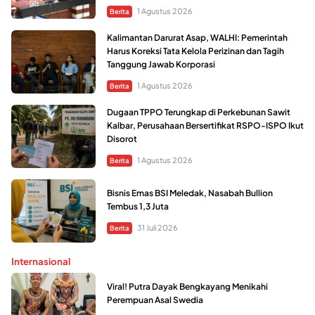
1 Agustus 2026
Berita
Kalimantan Darurat Asap, WALHI: Pemerintah
Harus Koreksi Tata Kelola Perizinan dan Tagih
Tanggung Jawab Korporasi
1 Agustus 2026
Berita
Dugaan TPPO Terungkap di Perkebunan Sawit
Kalbar, Perusahaan Bersertifikat RSPO-ISPO Ikut
Disorot
1 Agustus 2026
Berita
Bisnis Emas BSI Meledak, Nasabah Bullion
Tembus 1,3 Juta
31 Juli 2026
Berita
Internasional
Viral! Putra Dayak Bengkayang Menikahi
Perempuan Asal Swedia