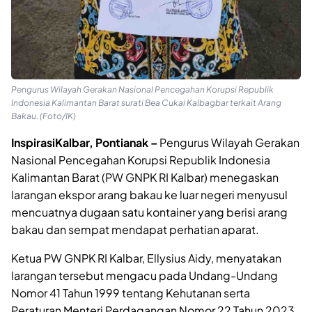
Pengurus Wilayah Gerakan Nasional Pencegahan Korupsi Republik
Indonesia Kalimantan Barat surati Bea Cukai Kalbagbar terkait Arang
Bakau. (Foto/IK)
InspirasiKalbar, Pontianak –
Pengurus Wilayah Gerakan
Nasional Pencegahan Korupsi Republik Indonesia
Kalimantan Barat (PW GNPK RI Kalbar) menegaskan
larangan ekspor arang bakau ke luar negeri menyusul
mencuatnya dugaan satu kontainer yang berisi arang
bakau dan sempat mendapat perhatian aparat.
Ketua PW GNPK RI Kalbar, Ellysius Aidy, menyatakan
larangan tersebut mengacu pada Undang-Undang
Nomor 41 Tahun 1999 tentang Kehutanan serta
Peraturan Menteri Perdagangan Nomor 22 Tahun 2023