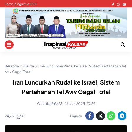
Skip
Kamis, 6 Agustus 2026
to
content
Beranda
Berita
Iran Luncurkan Rudal ke Israel, Sistem Pertahanan Tel
Aviv Gagal Total
Iran Luncurkan Rudal ke Israel, Sistem
Pertahanan Tel Aviv Gagal Total
Oleh
Redaksi 2
-
16 Juni 2025, 10:29
Bagikan:
51
0