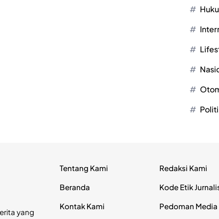
Huk
Inter
Lifes
Nasi
Otom
Polit
Tentang Kami
Redaksi Kami
Beranda
Kode Etik Jurnali
Kontak Kami
Pedoman Media 
erita yang