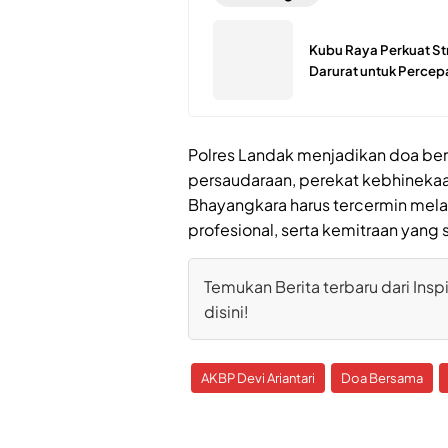
Kubu Raya Perkuat St
Darurat untuk Perce
Polres Landak menjadikan doa be
persaudaraan, perekat kebhinekaa
Bhayangkara harus tercermin mela
profesional, serta kemitraan yang 
Temukan Berita terbaru dari Inspi
disini!
AKBP Devi Ariantari
Doa Bersama