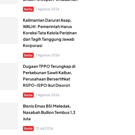
1 Agustus 2026
Berita
Kalimantan Darurat Asap,
WALHI: Pemerintah Harus
Koreksi Tata Kelola Perizinan
dan Tagih Tanggung Jawab
Korporasi
1 Agustus 2026
Berita
Dugaan TPPO Terungkap di
Perkebunan Sawit Kalbar,
Perusahaan Bersertifikat
RSPO-ISPO Ikut Disorot
1 Agustus 2026
Berita
Bisnis Emas BSI Meledak,
Nasabah Bullion Tembus 1,3
Juta
31 Juli 2026
Berita