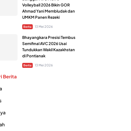
Volleyball 2026 Bikin GOR
Ahmad Yani Membludak dan
UMKM Panen Rezeki
13 Mei 2026
Berita
Bhayangkara Presisi Tembus
Semifinal AVC 2026 Usai
Tundukkan Wakil Kazakhstan
di Pontianak
13 Mei 2026
Berita
i Berita
a
s
ya
ah