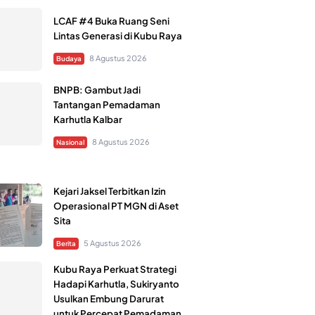
LCAF #4 Buka Ruang Seni
Lintas Generasi di Kubu Raya
8 Agustus 2026
Budaya
BNPB: Gambut Jadi
Tantangan Pemadaman
Karhutla Kalbar
8 Agustus 2026
Nasional
Kejari Jaksel Terbitkan Izin
Operasional PT MGN di Aset
Sita
5 Agustus 2026
Berita
Kubu Raya Perkuat Strategi
Hadapi Karhutla, Sukiryanto
Usulkan Embung Darurat
untuk Percepat Pemadaman