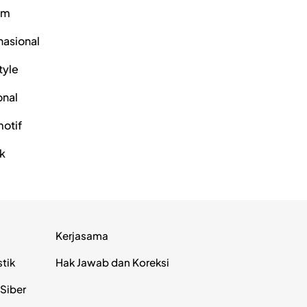
um
nasional
tyle
onal
otif
ik
Kerjasama
stik
Hak Jawab dan Koreksi
Siber