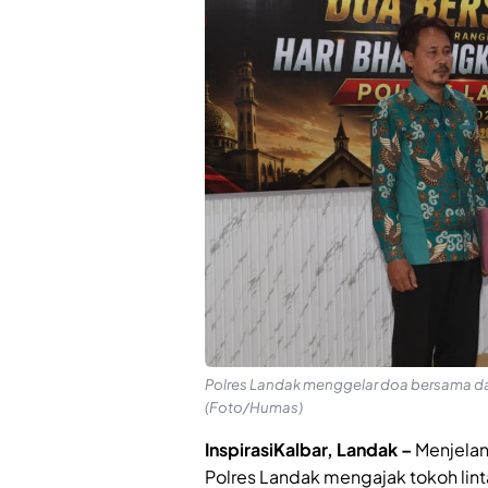
Polres Landak menggelar doa bersama da
(Foto/Humas)
InspirasiKalbar, Landak –
Menjelan
Polres Landak mengajak tokoh lin