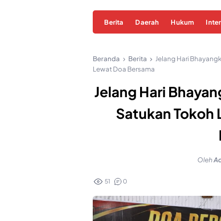
Berita
Daerah
Hukum
Inte
Beranda
Berita
Jelang Hari Bhayang
Lewat Doa Bersama
Jelang Hari Bhayan
Satukan Tokoh 
Oleh
A
51
0