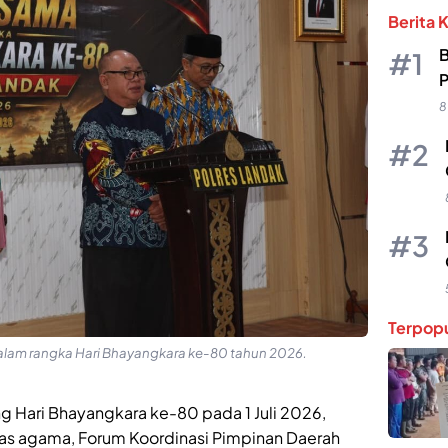
Berita 
B
P
8
Terpopu
lam rangka Hari Bhayangkara ke-80 tahun 2026.
g Hari Bhayangkara ke-80 pada 1 Juli 2026,
tas agama, Forum Koordinasi Pimpinan Daerah