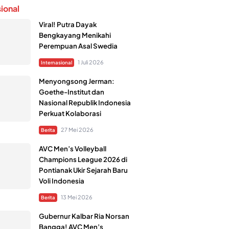
sional
Viral! Putra Dayak
Bengkayang Menikahi
Perempuan Asal Swedia
1 Juli 2026
Internasional
Menyongsong Jerman:
Goethe-Institut dan
Nasional Republik Indonesia
Perkuat Kolaborasi
27 Mei 2026
Berita
AVC Men’s Volleyball
Champions League 2026 di
Pontianak Ukir Sejarah Baru
Voli Indonesia
13 Mei 2026
Berita
Gubernur Kalbar Ria Norsan
Bangga! AVC Men’s