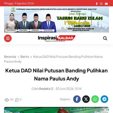
Skip
Minggu, 9 Agustus 2026
to
content
Beranda
Berita
Ketua DAD Nilai Putusan Banding Pulihkan Nama
Paulus Andy
Ketua DAD Nilai Putusan Banding Pulihkan
Nama Paulus Andy
Oleh
Redaksi 2
-
30 Juni 2026, 15:14
Bagikan:
56
0