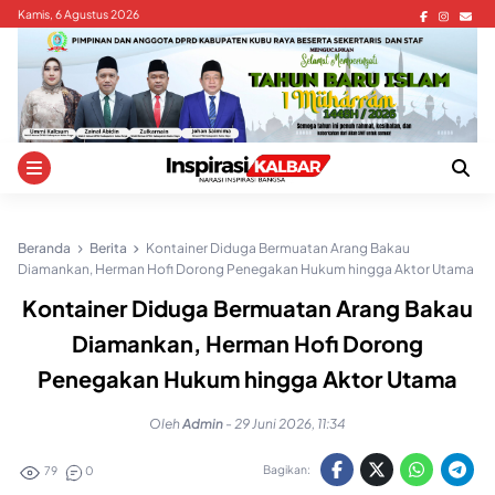
Skip
Kamis, 6 Agustus 2026
to
content
Beranda
Berita
Kontainer Diduga Bermuatan Arang Bakau
Diamankan, Herman Hofi Dorong Penegakan Hukum hingga Aktor Utama
Kontainer Diduga Bermuatan Arang Bakau
Diamankan, Herman Hofi Dorong
Penegakan Hukum hingga Aktor Utama
Oleh
Admin
-
29 Juni 2026, 11:34
Bagikan:
79
0