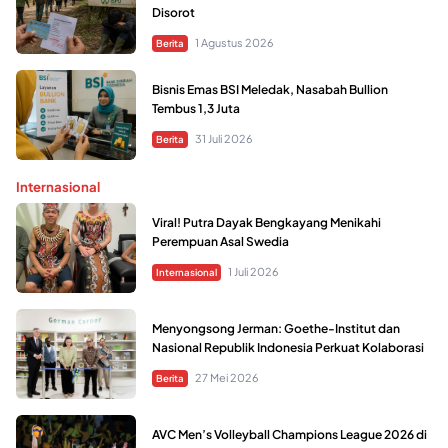
Disorot
1 Agustus 2026
Berita
Bisnis Emas BSI Meledak, Nasabah Bullion
Tembus 1,3 Juta
31 Juli 2026
Berita
Internasional
Viral! Putra Dayak Bengkayang Menikahi
Perempuan Asal Swedia
1 Juli 2026
Internasional
Menyongsong Jerman: Goethe-Institut dan
Nasional Republik Indonesia Perkuat Kolaborasi
27 Mei 2026
Berita
AVC Men’s Volleyball Champions League 2026 di