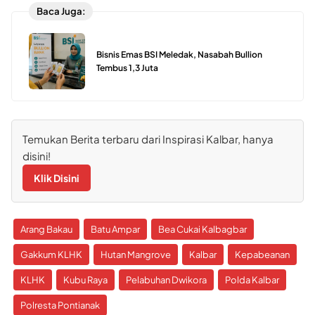
Baca Juga:
Bisnis Emas BSI Meledak, Nasabah Bullion
Tembus 1,3 Juta
Temukan Berita terbaru dari Inspirasi Kalbar, hanya
disini!
Klik Disini
Arang Bakau
Batu Ampar
Bea Cukai Kalbagbar
Gakkum KLHK
Hutan Mangrove
Kalbar
Kepabeanan
KLHK
Kubu Raya
Pelabuhan Dwikora
Polda Kalbar
Polresta Pontianak