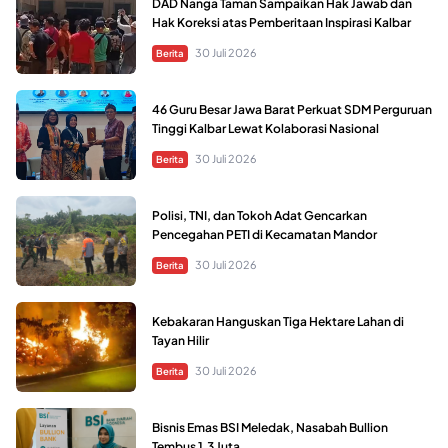
DAD Nanga Taman Sampaikan Hak Jawab dan
Hak Koreksi atas Pemberitaan Inspirasi Kalbar
30 Juli 2026
Berita
46 Guru Besar Jawa Barat Perkuat SDM Perguruan
Tinggi Kalbar Lewat Kolaborasi Nasional
30 Juli 2026
Berita
Polisi, TNI, dan Tokoh Adat Gencarkan
Pencegahan PETI di Kecamatan Mandor
30 Juli 2026
Berita
Kebakaran Hanguskan Tiga Hektare Lahan di
Tayan Hilir
30 Juli 2026
Berita
Bisnis Emas BSI Meledak, Nasabah Bullion
Tembus 1,3 Juta