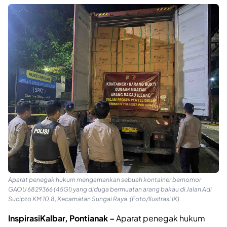
Aparat penegak hukum mengamankan sebuah kontainer bernomor
GAOU 6829366 (45GI) yang diduga bermuatan arang bakau di Jalan Adi
Sucipto KM 10,8, Kecamatan Sungai Raya. (Foto/Ilustrasi IK)
InspirasiKalbar, Pontianak –
Aparat penegak hukum