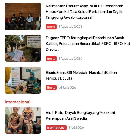
Kalimantan Darurat Asap, WALHI: Pemerintah
Harus Koreksi Tata Kelola Perizinan dan Tagih
Tanggung Jawab Korporasi
1 Agustus 2026
Berita
Dugaan TPPO Terungkap di Perkebunan Sawit
Kalbar, Perusahaan Bersertifikat RSPO-ISPO Ikut
Disorot
1 Agustus 2026
Berita
Bisnis Emas BSI Meledak, Nasabah Bullion
Tembus 1,3 Juta
31 Juli 2026
Berita
Internasional
Viral! Putra Dayak Bengkayang Menikahi
Perempuan Asal Swedia
1 Juli 2026
Internasional