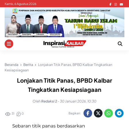
Skip
Kamis, 6 Agustus 2026
to
content
Beranda
Berita
Lonjakan Titik Panas, BPBD Kalbar Tingkatkan
Kesiapsiagaan
Lonjakan Titik Panas, BPBD Kalbar
Tingkatkan Kesiapsiagaan
Oleh
Redaksi 2
-
30 Januari 2026, 10:30
Bagikan:
31
0