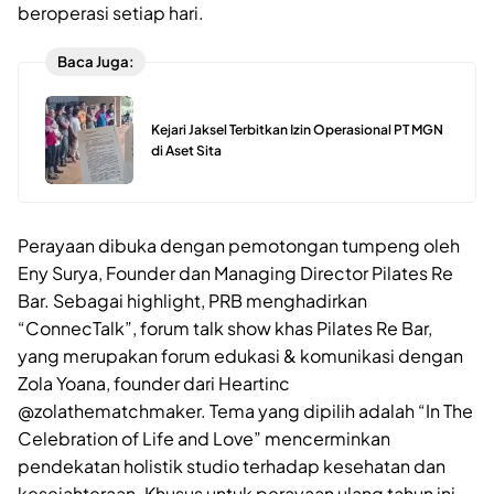
beroperasi setiap hari.
Baca Juga:
Kejari Jaksel Terbitkan Izin Operasional PT MGN
di Aset Sita
Perayaan dibuka dengan pemotongan tumpeng oleh
Eny Surya, Founder dan Managing Director Pilates Re
Bar. Sebagai highlight, PRB menghadirkan
“ConnecTalk”, forum talk show khas Pilates Re Bar,
yang merupakan forum edukasi & komunikasi dengan
Zola Yoana, founder dari Heartinc
@zolathematchmaker. Tema yang dipilih adalah “In The
Celebration of Life and Love” mencerminkan
pendekatan holistik studio terhadap kesehatan dan
kesejahteraan. Khusus untuk perayaan ulang tahun ini,