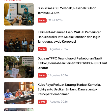
Bisnis Emas BSI Meledak, Nasabah Bullion
Tembus 1,3 Juta
31 Juli 2026
Berita
Kalimantan Darurat Asap, WALHI: Pemerintah
Harus Koreksi Tata Kelola Perizinan dan Tagih
Tanggung Jawab Korporasi
1 Agustus 2026
Berita
Dugaan TPPO Terungkap di Perkebunan Sawit
Kalbar, Perusahaan Bersertifikat RSPO-ISPO Ikut
Disorot
1 Agustus 2026
Berita
Kubu Raya Perkuat Strategi Hadapi Karhutla,
Sukiryanto Usulkan Embung Darurat untuk
Percepat Pemadaman
1 Agustus 2026
Berita