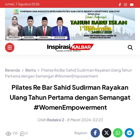
Skip
Jumat, 7 Agustus 2026
to
content
Beranda
Berita
Pilates Re Bar Sahid Sudirman Rayakan Ulang Tahun
Pertama dengan Semangat #WomenEmpowerment
Pilates Re Bar Sahid Sudirman Rayakan
Ulang Tahun Pertama dengan Semangat
#WomenEmpowerment
Oleh
Redaksi 2
-
8 Maret 2024, 02:23
Bagikan:
133
0