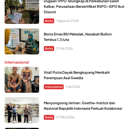
Dugaan TPPO Terungkap di Perkebunan Sawit
Kalbar, Perusahaan Bersertifikat RSPO-ISPO Ikut
Disorot
1 Agustus 2026
Berita
Bisnis Emas BSI Meledak, Nasabah Bullion
Tembus 1,3 Juta
31 Juli 2026
Berita
Internasional
Viral! Putra Dayak Bengkayang Menikahi
Perempuan Asal Swedia
1 Juli 2026
Internasional
Menyongsong Jerman: Goethe-Institut dan
Nasional Republik Indonesia Perkuat Kolaborasi
27 Mei 2026
Berita