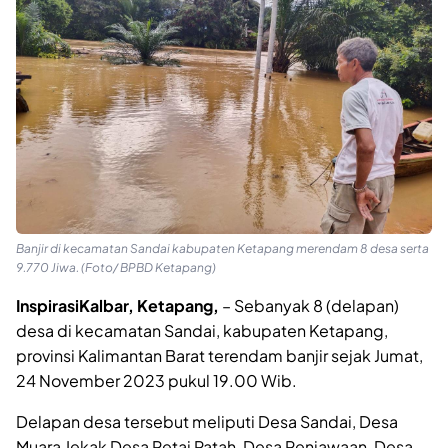
Banjir di kecamatan Sandai kabupaten Ketapang merendam 8 desa serta
9.770 Jiwa. (Foto/ BPBD Ketapang)
InspirasiKalbar, Ketapang,
– Sebanyak 8 (delapan)
desa di kecamatan Sandai, kabupaten Ketapang,
provinsi Kalimantan Barat terendam banjir sejak Jumat,
24 November 2023 pukul 19.00 Wib.
Delapan desa tersebut meliputi Desa Sandai, Desa
Muara Jekak Desa Petai Patah, Desa Penjawaan, Desa