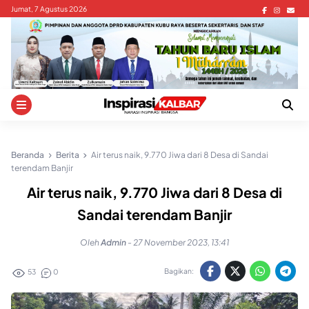
Skip
Jumat, 7 Agustus 2026
to
content
Beranda
Berita
Air terus naik, 9.770 Jiwa dari 8 Desa di Sandai
terendam Banjir
Air terus naik, 9.770 Jiwa dari 8 Desa di
Sandai terendam Banjir
Oleh
Admin
-
27 November 2023, 13:41
Bagikan:
53
0