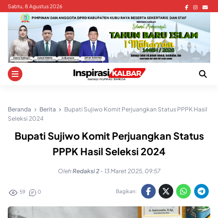
Skip
Sabtu, 8 Agustus 2026
to
content
Beranda
Berita
Bupati Sujiwo Komit Perjuangkan Status PPPK Hasil
Seleksi 2024
Bupati Sujiwo Komit Perjuangkan Status
PPPK Hasil Seleksi 2024
Oleh
Redaksi 2
-
13 Maret 2025, 09:57
Bagikan:
59
0