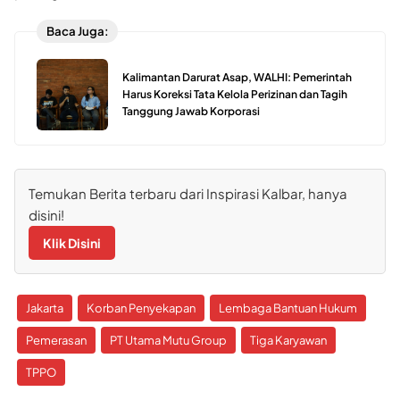
Baca Juga:
Kalimantan Darurat Asap, WALHI: Pemerintah
Harus Koreksi Tata Kelola Perizinan dan Tagih
Tanggung Jawab Korporasi
Temukan Berita terbaru dari Inspirasi Kalbar, hanya
disini!
Klik Disini
Jakarta
Korban Penyekapan
Lembaga Bantuan Hukum
Pemerasan
PT Utama Mutu Group
Tiga Karyawan
TPPO