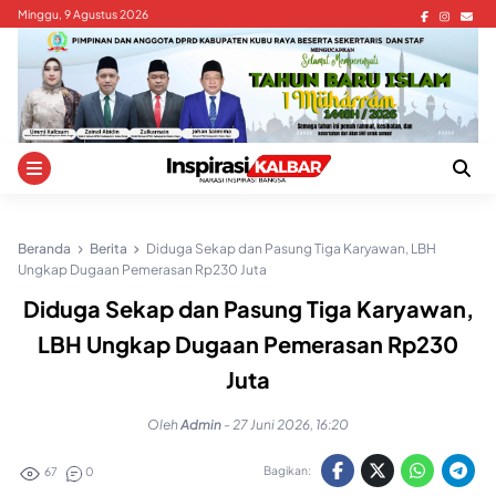
Skip
Minggu, 9 Agustus 2026
to
content
Beranda
Berita
Diduga Sekap dan Pasung Tiga Karyawan, LBH
Ungkap Dugaan Pemerasan Rp230 Juta
Diduga Sekap dan Pasung Tiga Karyawan,
LBH Ungkap Dugaan Pemerasan Rp230
Juta
Oleh
Admin
-
27 Juni 2026, 16:20
Bagikan:
67
0