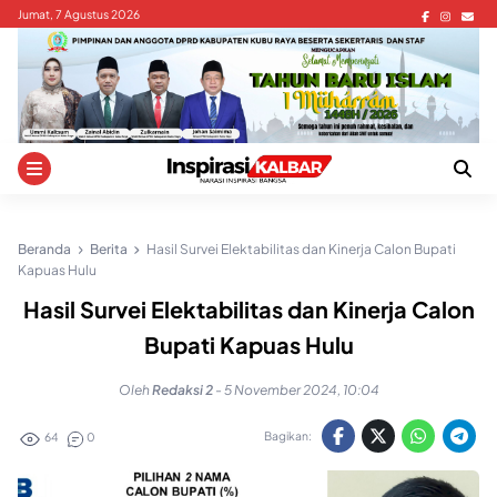
Skip
Jumat, 7 Agustus 2026
to
content
Beranda
Berita
Hasil Survei Elektabilitas dan Kinerja Calon Bupati
Kapuas Hulu
Hasil Survei Elektabilitas dan Kinerja Calon
Bupati Kapuas Hulu
Oleh
Redaksi 2
-
5 November 2024, 10:04
Bagikan:
64
0