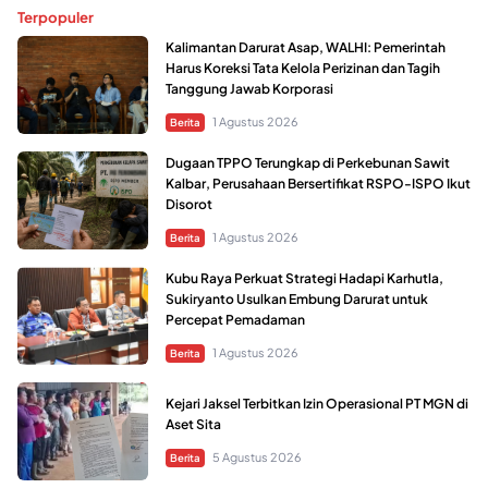
Terpopuler
Kalimantan Darurat Asap, WALHI: Pemerintah
Harus Koreksi Tata Kelola Perizinan dan Tagih
Tanggung Jawab Korporasi
1 Agustus 2026
Berita
Dugaan TPPO Terungkap di Perkebunan Sawit
Kalbar, Perusahaan Bersertifikat RSPO-ISPO Ikut
Disorot
1 Agustus 2026
Berita
Kubu Raya Perkuat Strategi Hadapi Karhutla,
Sukiryanto Usulkan Embung Darurat untuk
Percepat Pemadaman
1 Agustus 2026
Berita
Kejari Jaksel Terbitkan Izin Operasional PT MGN di
Aset Sita
5 Agustus 2026
Berita