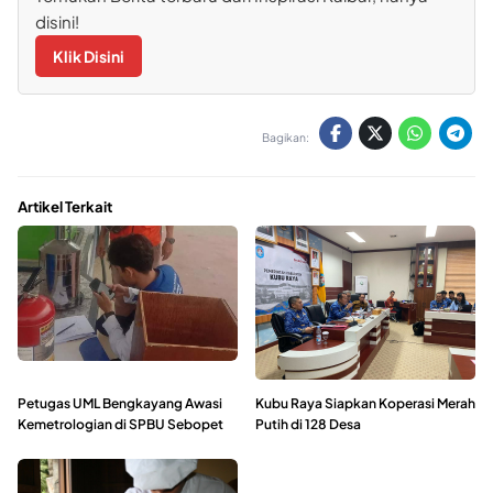
disini!
Klik Disini
Bagikan:
Artikel Terkait
Petugas UML Bengkayang Awasi
Kubu Raya Siapkan Koperasi Merah
Kemetrologian di SPBU Sebopet
Putih di 128 Desa