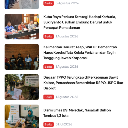
5 Agustus 2026
Berita
Kubu Raya Perkuat Strategi Hadapi Karhutla,
Sukiryanto Usulkan Embung Darurat untuk
Percepat Pemadaman
1 Agustus 2026
Berita
Kalimantan Darurat Asap, WALHI: Pemerintah
Harus Koreksi Tata Kelola Perizinan dan Tagih
Tanggung Jawab Korporasi
1 Agustus 2026
Berita
Dugaan TPPO Terungkap di Perkebunan Sawit
Kalbar, Perusahaan Bersertifikat RSPO-ISPO Ikut
Disorot
1 Agustus 2026
Berita
Bisnis Emas BSI Meledak, Nasabah Bullion
Tembus 1,3 Juta
31 Juli 2026
Berita