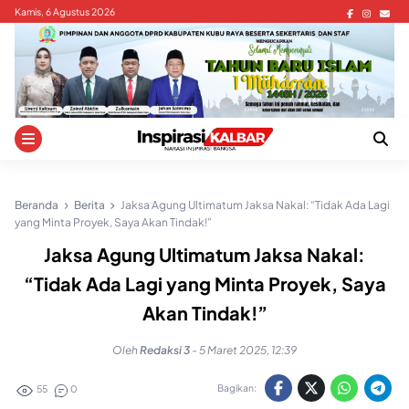
Skip
Kamis, 6 Agustus 2026
to
content
Beranda
Berita
Jaksa Agung Ultimatum Jaksa Nakal: “Tidak Ada Lagi
yang Minta Proyek, Saya Akan Tindak!”
Jaksa Agung Ultimatum Jaksa Nakal:
“Tidak Ada Lagi yang Minta Proyek, Saya
Akan Tindak!”
Oleh
Redaksi 3
-
5 Maret 2025, 12:39
Bagikan:
55
0