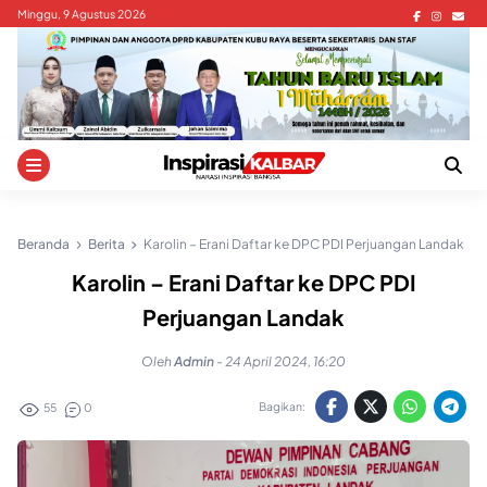
Skip
Minggu, 9 Agustus 2026
to
content
Beranda
Berita
Karolin – Erani Daftar ke DPC PDI Perjuangan Landak
Karolin – Erani Daftar ke DPC PDI
Perjuangan Landak
Oleh
Admin
-
24 April 2024, 16:20
Bagikan:
55
0