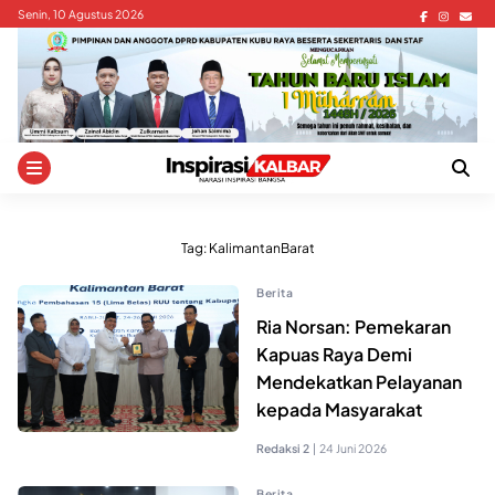
Skip
Senin, 10 Agustus 2026
to
content
Tag:
KalimantanBarat
Berita
Ria Norsan: Pemekaran
Kapuas Raya Demi
Mendekatkan Pelayanan
kepada Masyarakat
Redaksi 2
|
24 Juni 2026
Berita