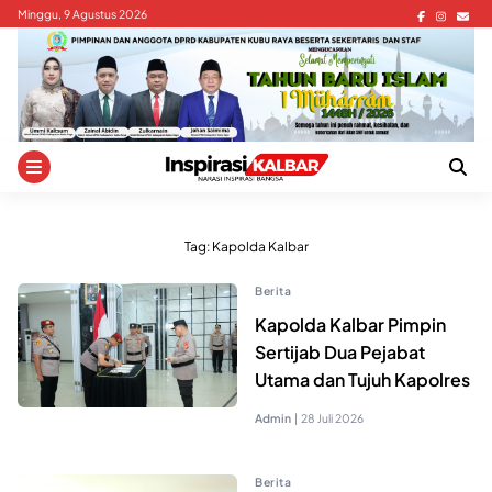
Skip
Minggu, 9 Agustus 2026
to
content
Tag:
Kapolda Kalbar
Berita
Kapolda Kalbar Pimpin
Sertijab Dua Pejabat
Utama dan Tujuh Kapolres
Admin
|
28 Juli 2026
Berita