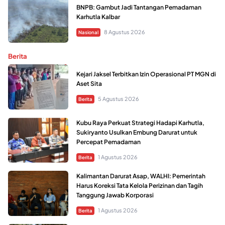
BNPB: Gambut Jadi Tantangan Pemadaman
Karhutla Kalbar
8 Agustus 2026
Nasional
Berita
Kejari Jaksel Terbitkan Izin Operasional PT MGN di
Aset Sita
5 Agustus 2026
Berita
Kubu Raya Perkuat Strategi Hadapi Karhutla,
Sukiryanto Usulkan Embung Darurat untuk
Percepat Pemadaman
1 Agustus 2026
Berita
Kalimantan Darurat Asap, WALHI: Pemerintah
Harus Koreksi Tata Kelola Perizinan dan Tagih
Tanggung Jawab Korporasi
1 Agustus 2026
Berita