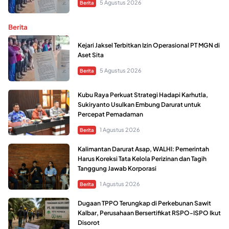
5 Agustus 2026
Berita
Berita
Kejari Jaksel Terbitkan Izin Operasional PT MGN di
Aset Sita
5 Agustus 2026
Berita
Kubu Raya Perkuat Strategi Hadapi Karhutla,
Sukiryanto Usulkan Embung Darurat untuk
Percepat Pemadaman
1 Agustus 2026
Berita
Kalimantan Darurat Asap, WALHI: Pemerintah
Harus Koreksi Tata Kelola Perizinan dan Tagih
Tanggung Jawab Korporasi
1 Agustus 2026
Berita
Dugaan TPPO Terungkap di Perkebunan Sawit
Kalbar, Perusahaan Bersertifikat RSPO-ISPO Ikut
Disorot