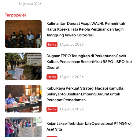
1 Agustus 2026
Terpopuler
Kalimantan Darurat Asap, WALHI: Pemerintah
Harus Koreksi Tata Kelola Perizinan dan Tagih
Tanggung Jawab Korporasi
1 Agustus 2026
Berita
Dugaan TPPO Terungkap di Perkebunan Sawit
Kalbar, Perusahaan Bersertifikat RSPO-ISPO Ikut
Disorot
1 Agustus 2026
Berita
Kubu Raya Perkuat Strategi Hadapi Karhutla,
Sukiryanto Usulkan Embung Darurat untuk
Percepat Pemadaman
1 Agustus 2026
Berita
Kejari Jaksel Terbitkan Izin Operasional PT MGN di
Aset Sita