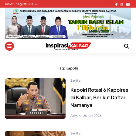
Skip
Jumat, 7 Agustus 2026
to
content
Tag:
Kapolri
Berita
Kapolri Rotasi 6 Kapolres
di Kalbar, Berikut Daftar
Namanya
Admin
|
26 Juni 2026
Berita