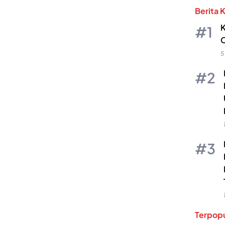
Berita 
K
O
5
Terpopu