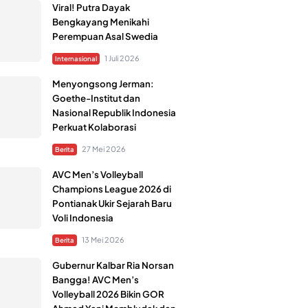
Viral! Putra Dayak
Bengkayang Menikahi
Perempuan Asal Swedia
1 Juli 2026
Internasional
Menyongsong Jerman:
Goethe-Institut dan
Nasional Republik Indonesia
Perkuat Kolaborasi
27 Mei 2026
Berita
AVC Men’s Volleyball
Champions League 2026 di
Pontianak Ukir Sejarah Baru
Voli Indonesia
13 Mei 2026
Berita
Gubernur Kalbar Ria Norsan
Bangga! AVC Men’s
Volleyball 2026 Bikin GOR