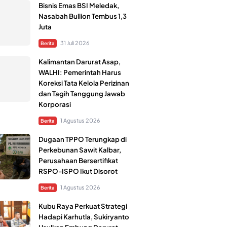
Bisnis Emas BSI Meledak,
Nasabah Bullion Tembus 1,3
Juta
31 Juli 2026
Berita
Kalimantan Darurat Asap,
WALHI: Pemerintah Harus
Koreksi Tata Kelola Perizinan
dan Tagih Tanggung Jawab
Korporasi
1 Agustus 2026
Berita
Dugaan TPPO Terungkap di
Perkebunan Sawit Kalbar,
Perusahaan Bersertifikat
RSPO-ISPO Ikut Disorot
1 Agustus 2026
Berita
Kubu Raya Perkuat Strategi
Hadapi Karhutla, Sukiryanto