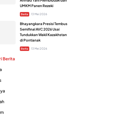
Ahmad Yani Membludak dan
UMKM Panen Rezeki
13 Mei 2026
Berita
Bhayangkara Presisi Tembus
Semifinal AVC 2026 Usai
Tundukkan Wakil Kazakhstan
di Pontianak
13 Mei 2026
Berita
i Berita
a
s
ya
ah
um