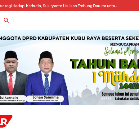
Kubu Raya Perkuat Strategi Hadapi Karhutla, Sukiryanto Usulkan Embung Darurat untuk Percepat Pemadaman