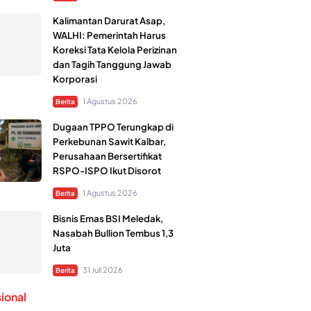
Kalimantan Darurat Asap,
WALHI: Pemerintah Harus
Koreksi Tata Kelola Perizinan
dan Tagih Tanggung Jawab
Korporasi
1 Agustus 2026
Berita
Dugaan TPPO Terungkap di
Perkebunan Sawit Kalbar,
Perusahaan Bersertifikat
RSPO-ISPO Ikut Disorot
1 Agustus 2026
Berita
Bisnis Emas BSI Meledak,
Nasabah Bullion Tembus 1,3
Juta
31 Juli 2026
Berita
sional