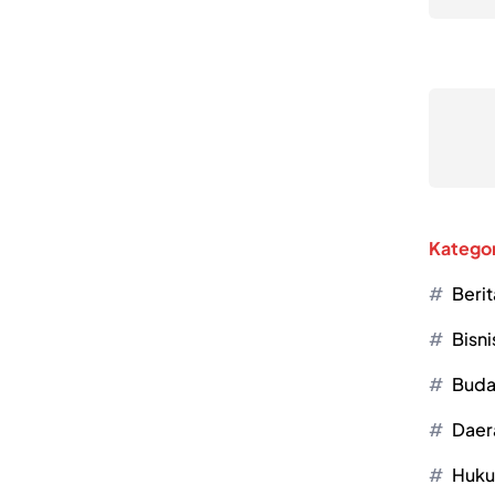
Kategor
Berit
Bisni
Buda
Daer
Huk