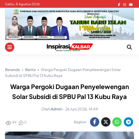
Skip
Sabtu, 8 Agustus 2026
to
content
Beranda
Berita
Warga Pergoki Dugaan Penyelewengan Solar
Subsidi di SPBU Pal 13 Kubu Raya
Warga Pergoki Dugaan Penyelewengan
Solar Subsidi di SPBU Pal 13 Kubu Raya
Oleh
Admin
-
26 Juni 2026, 14:49
Bagikan:
89
0