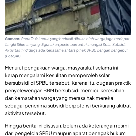
Gambar:
Pada Truk kedua yang berhasil dibuka oleh warga juga terdapat
Tangki Siluman yang digunakan penimbun untuk mengisi Solar Subsidi.
Aktivitas ini diduga ada Kerjasama antara pihak SPBU dengan pengepul.
(Foto/IK)
Menurut pengakuan warga, masyarakat selama ini
kerap mengalami kesulitan memperoleh solar
bersubsidi di SPBU tersebut. Karena itu, dugaan praktik
penyelewengan BBM bersubsidi memicu keresahan
dan kemarahan warga yang merasa hak mereka
sebagai penerima subsidi berpotensi berkurang akibat
aktivitas tersebut.
Hingga berita ini disusun, belum ada keterangan resmi
dari pengelola SPBU maupun aparat penegak hukum