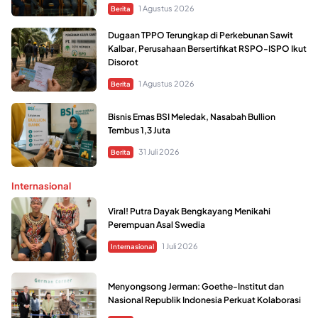
1 Agustus 2026
Berita
Dugaan TPPO Terungkap di Perkebunan Sawit
Kalbar, Perusahaan Bersertifikat RSPO-ISPO Ikut
Disorot
1 Agustus 2026
Berita
Bisnis Emas BSI Meledak, Nasabah Bullion
Tembus 1,3 Juta
31 Juli 2026
Berita
Internasional
Viral! Putra Dayak Bengkayang Menikahi
Perempuan Asal Swedia
1 Juli 2026
Internasional
Menyongsong Jerman: Goethe-Institut dan
Nasional Republik Indonesia Perkuat Kolaborasi