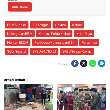
Klik Disini
BBM Subsidi
BPH Migas
Gakum
Kalbar
Kelangkaan BBM
Krimsus Polda Kalbar
Kubu Raya
Menteri ESDM
Penyebab Kelangkaan BBM
Pertamina
Solar Subsisi
SPBU 64.783.21
SPBU Sungai Kakap
Bagikan:
Artikel Terkait