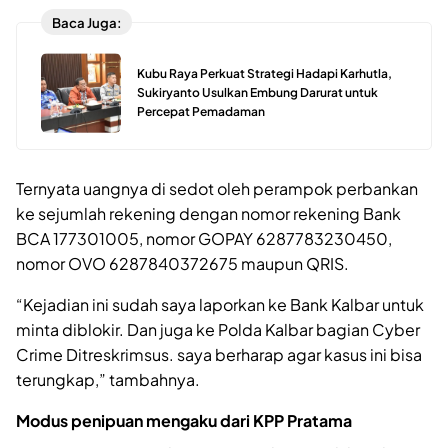
Baca Juga:
Kubu Raya Perkuat Strategi Hadapi Karhutla,
Sukiryanto Usulkan Embung Darurat untuk
Percepat Pemadaman
Ternyata uangnya di sedot oleh perampok perbankan
ke sejumlah rekening dengan nomor rekening Bank
BCA 177301005, nomor GOPAY 6287783230450,
nomor OVO 6287840372675 maupun QRIS.
“Kejadian ini sudah saya laporkan ke Bank Kalbar untuk
minta diblokir. Dan juga ke Polda Kalbar bagian Cyber
Crime Ditreskrimsus. saya berharap agar kasus ini bisa
terungkap,” tambahnya.
Modus penipuan mengaku dari KPP Pratama