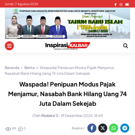
Skip
Jumat, 7 Agustus 2026
to
content
Beranda
Berita
Waspada! Penipuan Modus Pajak Menjamur,
Nasabah Bank Hilang Uang 74 Juta Dalam Sekejab
Waspada! Penipuan Modus Pajak
Menjamur, Nasabah Bank Hilang Uang 74
Juta Dalam Sekejab
Oleh
Redaksi 3
-
19 Desember 2024, 16:44
Bagikan:
89
0