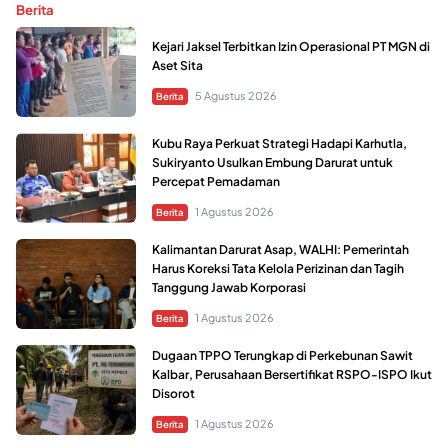
Berita
Kejari Jaksel Terbitkan Izin Operasional PT MGN di
Aset Sita
5 Agustus 2026
Berita
Kubu Raya Perkuat Strategi Hadapi Karhutla,
Sukiryanto Usulkan Embung Darurat untuk
Percepat Pemadaman
1 Agustus 2026
Berita
Kalimantan Darurat Asap, WALHI: Pemerintah
Harus Koreksi Tata Kelola Perizinan dan Tagih
Tanggung Jawab Korporasi
1 Agustus 2026
Berita
Dugaan TPPO Terungkap di Perkebunan Sawit
Kalbar, Perusahaan Bersertifikat RSPO-ISPO Ikut
Disorot
1 Agustus 2026
Berita