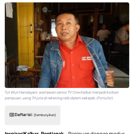
Tut Wuri Handayani, wartawan senior TV One Kalbar menjadi korban
penipuan, uang 74 juta di rekening raib dalam sekejab. (Foto/ist)
Daftar isi:
[Sembunyikan]
InspirasiKalbar, Pontianak
– Penipuan dengan modus