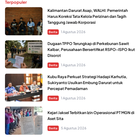
Terpopuler
Kalimantan Darurat Asap, WALHI: Pemerintah
Harus Koreksi Tata Kelola Perizinan dan Tagih
Tanggung Jawab Korporasi
1 Agustus 2026
Berita
Dugaan TPPO Terungkap di Perkebunan Sawit
Kalbar, Perusahaan Bersertifikat RSPO-ISPO Ikut
Disorot
1 Agustus 2026
Berita
Kubu Raya Perkuat Strategi Hadapi Karhutla,
Sukiryanto Usulkan Embung Darurat untuk
Percepat Pemadaman
1 Agustus 2026
Berita
Kejari Jaksel Terbitkan Izin Operasional PT MGN di
Aset Sita
5 Agustus 2026
Berita