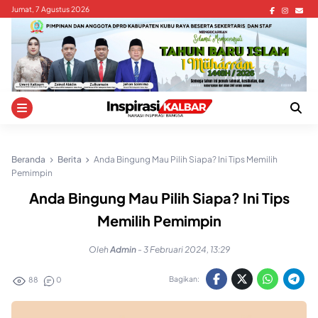
Skip
Jumat, 7 Agustus 2026
to
content
Beranda
Berita
Anda Bingung Mau Pilih Siapa? Ini Tips Memilih
Pemimpin
Anda Bingung Mau Pilih Siapa? Ini Tips
Memilih Pemimpin
Oleh
Admin
-
3 Februari 2024, 13:29
Bagikan:
88
0