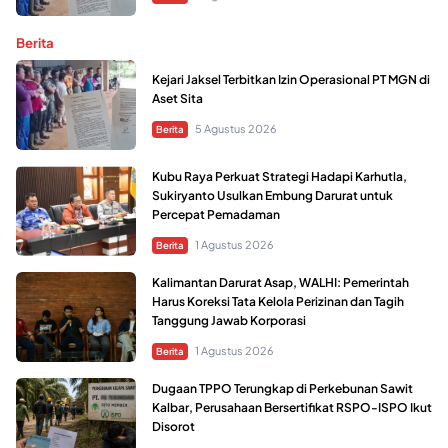
Berita
Kejari Jaksel Terbitkan Izin Operasional PT MGN di
Aset Sita
5 Agustus 2026
Berita
Kubu Raya Perkuat Strategi Hadapi Karhutla,
Sukiryanto Usulkan Embung Darurat untuk
Percepat Pemadaman
1 Agustus 2026
Berita
Kalimantan Darurat Asap, WALHI: Pemerintah
Harus Koreksi Tata Kelola Perizinan dan Tagih
Tanggung Jawab Korporasi
1 Agustus 2026
Berita
Dugaan TPPO Terungkap di Perkebunan Sawit
Kalbar, Perusahaan Bersertifikat RSPO-ISPO Ikut
Disorot