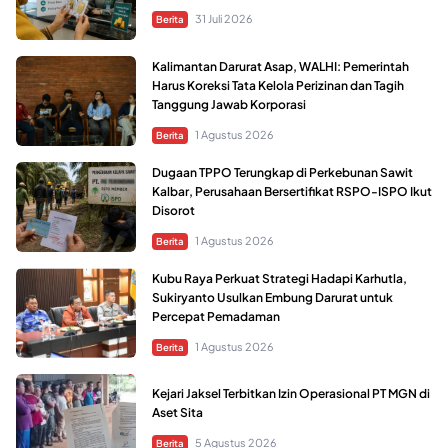
31 Juli 2026
Berita
Kalimantan Darurat Asap, WALHI: Pemerintah
Harus Koreksi Tata Kelola Perizinan dan Tagih
Tanggung Jawab Korporasi
1 Agustus 2026
Berita
Dugaan TPPO Terungkap di Perkebunan Sawit
Kalbar, Perusahaan Bersertifikat RSPO-ISPO Ikut
Disorot
1 Agustus 2026
Berita
Kubu Raya Perkuat Strategi Hadapi Karhutla,
Sukiryanto Usulkan Embung Darurat untuk
Percepat Pemadaman
1 Agustus 2026
Berita
Kejari Jaksel Terbitkan Izin Operasional PT MGN di
Aset Sita
5 Agustus 2026
Berita