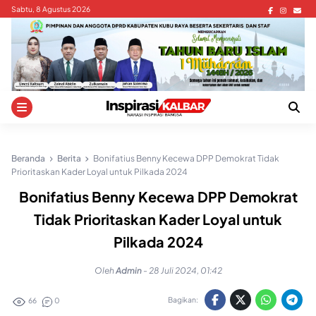
Skip
Sabtu, 8 Agustus 2026
to
content
Beranda
Berita
Bonifatius Benny Kecewa DPP Demokrat Tidak
Prioritaskan Kader Loyal untuk Pilkada 2024
Bonifatius Benny Kecewa DPP Demokrat
Tidak Prioritaskan Kader Loyal untuk
Pilkada 2024
Oleh
Admin
-
28 Juli 2024, 01:42
Bagikan:
66
0