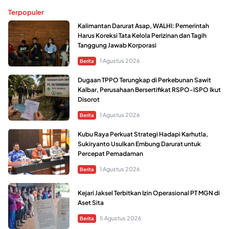
Terpopuler
Kalimantan Darurat Asap, WALHI: Pemerintah
Harus Koreksi Tata Kelola Perizinan dan Tagih
Tanggung Jawab Korporasi
1 Agustus 2026
Berita
Dugaan TPPO Terungkap di Perkebunan Sawit
Kalbar, Perusahaan Bersertifikat RSPO-ISPO Ikut
Disorot
1 Agustus 2026
Berita
Kubu Raya Perkuat Strategi Hadapi Karhutla,
Sukiryanto Usulkan Embung Darurat untuk
Percepat Pemadaman
1 Agustus 2026
Berita
Kejari Jaksel Terbitkan Izin Operasional PT MGN di
Aset Sita
5 Agustus 2026
Berita