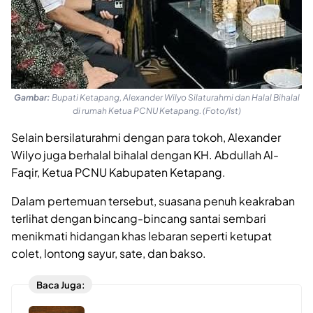
Gambar:
Bupati Ketapang, Alexander Wilyo Silaturahmi dan Halal Bihalal
di rumah Ketua PCNU Ketapang. (Foto/Ist)
Selain bersilaturahmi dengan para tokoh, Alexander
Wilyo juga berhalal bihalal dengan KH. Abdullah Al-
Faqir, Ketua PCNU Kabupaten Ketapang.
Dalam pertemuan tersebut, suasana penuh keakraban
terlihat dengan bincang-bincang santai sembari
menikmati hidangan khas lebaran seperti ketupat
colet, lontong sayur, sate, dan bakso.
Baca Juga: