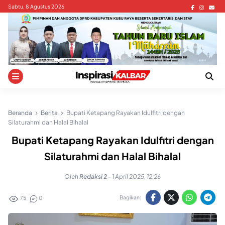
Skip
Sabtu, 8 Agustus 2026
to
content
Beranda
Berita
Bupati Ketapang Rayakan Idulfitri dengan
Silaturahmi dan Halal Bihalal
Bupati Ketapang Rayakan Idulfitri dengan
Silaturahmi dan Halal Bihalal
Oleh
Redaksi 2
-
1 April 2025, 12:26
Bagikan:
75
0