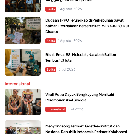
1 Agustus 2026
Berita
Dugaan TPPO Terungkap di Perkebunan Sawit
Kalbar, Perusahaan Bersertifikat RSPO-ISPO Ikut
Disorot
1 Agustus 2026
Berita
Bisnis Emas BSI Meledak, Nasabah Bullion
Tembus 1,3 Juta
31 Juli 2026
Berita
Internasional
Viral! Putra Dayak Bengkayang Menikahi
Perempuan Asal Swedia
1 Juli 2026
Internasional
Menyongsong Jerman: Goethe-Institut dan
Nasional Republik Indonesia Perkuat Kolaborasi