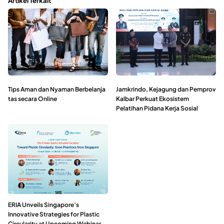
Artikel Terkait
Tips Aman dan Nyaman Berbelanja
Jamkrindo, Kejagung dan Pemprov
tas secara Online
Kalbar Perkuat Ekosistem
Pelatihan Pidana Kerja Sosial
ERIA Unveils Singapore’s
Innovative Strategies for Plastic
Circularity at Upcoming Webinar