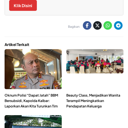
Klik Disini
Bagikan:
Artikel Terkait
Oknum Polisi “Dapat Jatah” BBM
Beauty Class, Menjadikan Wanita
Bersubsidi, Kapolda Kalbar:
Terampil Meningkatkan
Laporkan Akan Kita Turunkan Tim
Pendapatan Keluarga