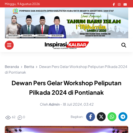
Skip
Minggu, 9 Agustus 2026
to
content
Beranda
Berita
Dewan Pers Gelar Workshop Peliputan Pilkada 2024
di Pontianak
Dewan Pers Gelar Workshop Peliputan
Pilkada 2024 di Pontianak
Oleh
Admin
-
18 Juli 2024, 03:42
Bagikan:
62
0