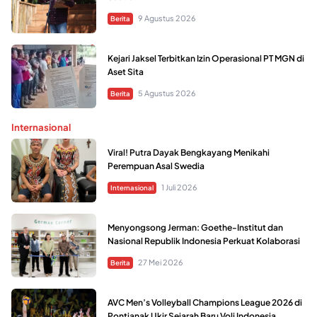
9 Agustus 2026
Berita
Kejari Jaksel Terbitkan Izin Operasional PT MGN di
Aset Sita
5 Agustus 2026
Berita
Internasional
Viral! Putra Dayak Bengkayang Menikahi
Perempuan Asal Swedia
1 Juli 2026
Internasional
Menyongsong Jerman: Goethe-Institut dan
Nasional Republik Indonesia Perkuat Kolaborasi
27 Mei 2026
Berita
AVC Men’s Volleyball Champions League 2026 di
Pontianak Ukir Sejarah Baru Voli Indonesia