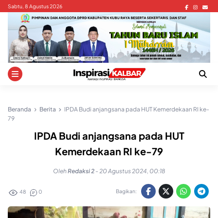
Skip
Sabtu, 8 Agustus 2026
to
content
Beranda
Berita
IPDA Budi anjangsana pada HUT Kemerdekaan RI ke-
79
IPDA Budi anjangsana pada HUT
Kemerdekaan RI ke-79
Oleh
Redaksi 2
-
20 Agustus 2024, 00:18
Bagikan:
48
0