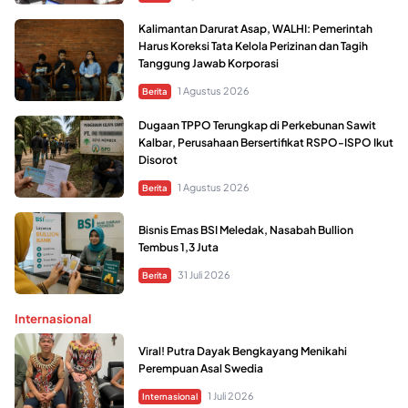
Kalimantan Darurat Asap, WALHI: Pemerintah
Harus Koreksi Tata Kelola Perizinan dan Tagih
Tanggung Jawab Korporasi
1 Agustus 2026
Berita
Dugaan TPPO Terungkap di Perkebunan Sawit
Kalbar, Perusahaan Bersertifikat RSPO-ISPO Ikut
Disorot
1 Agustus 2026
Berita
Bisnis Emas BSI Meledak, Nasabah Bullion
Tembus 1,3 Juta
31 Juli 2026
Berita
Internasional
Viral! Putra Dayak Bengkayang Menikahi
Perempuan Asal Swedia
1 Juli 2026
Internasional