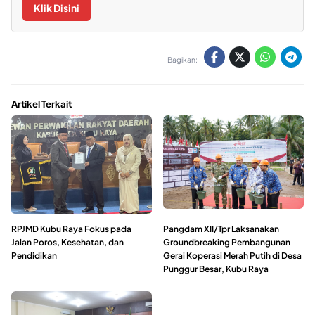
Klik Disini
Bagikan:
Artikel Terkait
RPJMD Kubu Raya Fokus pada
Pangdam XII/Tpr Laksanakan
Jalan Poros, Kesehatan, dan
Groundbreaking Pembangunan
Pendidikan
Gerai Koperasi Merah Putih di Desa
Punggur Besar, Kubu Raya