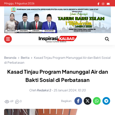
Skip
Minggu, 9 Agustus 2026
to
content
Beranda
Berita
Kasad Tinjau Program Manunggal Air dan Bakti Sosial
di Perbatasan
Kasad Tinjau Program Manunggal Air dan
Bakti Sosial di Perbatasan
Oleh
Redaksi 2
-
25 Januari 2024, 10:20
Bagikan:
69
0