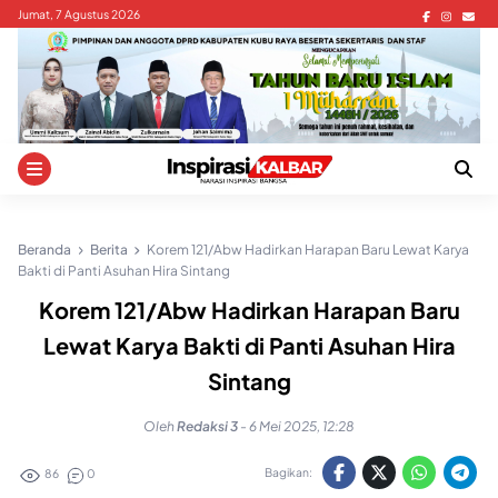
Skip
Jumat, 7 Agustus 2026
to
content
Beranda
Berita
Korem 121/Abw Hadirkan Harapan Baru Lewat Karya
Bakti di Panti Asuhan Hira Sintang
Korem 121/Abw Hadirkan Harapan Baru
Lewat Karya Bakti di Panti Asuhan Hira
Sintang
Oleh
Redaksi 3
-
6 Mei 2025, 12:28
Bagikan:
86
0