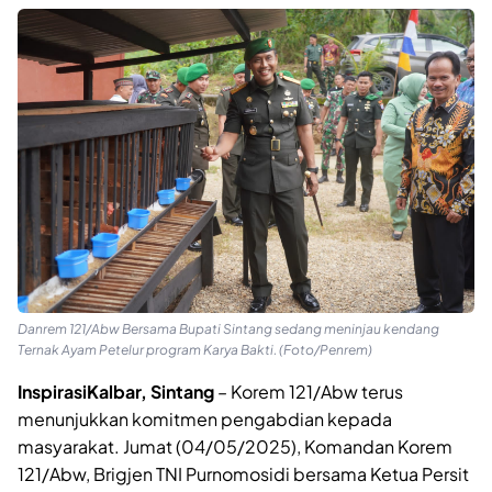
Danrem 121/Abw Bersama Bupati Sintang sedang meninjau kendang
Ternak Ayam Petelur program Karya Bakti. (Foto/Penrem)
InspirasiKalbar, Sintang
–
Korem 121/Abw terus
menunjukkan komitmen pengabdian kepada
masyarakat. Jumat (04/05/2025), Komandan Korem
121/Abw, Brigjen TNI Purnomosidi bersama Ketua Persit