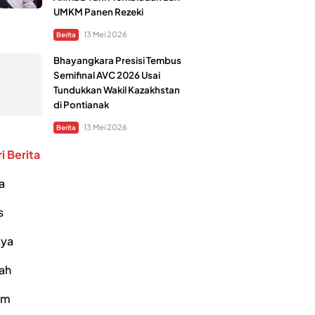
UMKM Panen Rezeki
13 Mei 2026
Berita
Bhayangkara Presisi Tembus
Semifinal AVC 2026 Usai
Tundukkan Wakil Kazakhstan
di Pontianak
13 Mei 2026
Berita
i Berita
a
s
ya
ah
um