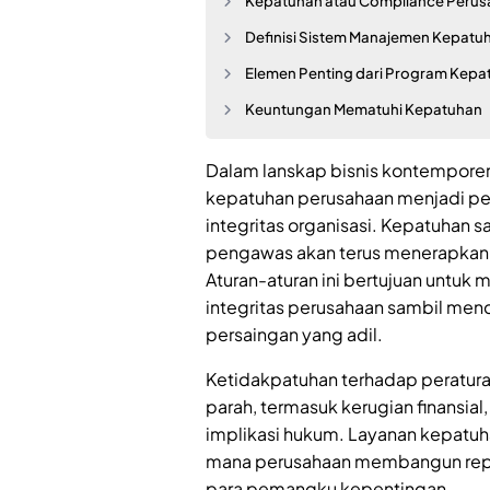
Kepatuhan atau Compliance Perusa
Definisi Sistem Manajemen Kepatu
Elemen Penting dari Program Kepa
Keuntungan Mematuhi Kepatuhan
Dalam lanskap bisnis kontemporer
kepatuhan perusahaan menjadi pel
integritas organisasi. Kepatuhan 
pengawas akan terus menerapkan
Aturan-aturan ini bertujuan untuk
integritas perusahaan sambil menc
persaingan yang adil.
Ketidakpatuhan terhadap peratura
parah, termasuk kerugian finansial
implikasi hukum. Layanan kepatuh
mana perusahaan membangun rep
para pemangku kepentingan.