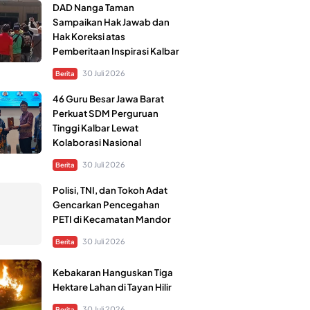
DAD Nanga Taman
Sampaikan Hak Jawab dan
Hak Koreksi atas
Pemberitaan Inspirasi Kalbar
30 Juli 2026
Berita
46 Guru Besar Jawa Barat
Perkuat SDM Perguruan
Tinggi Kalbar Lewat
Kolaborasi Nasional
30 Juli 2026
Berita
Polisi, TNI, dan Tokoh Adat
Gencarkan Pencegahan
PETI di Kecamatan Mandor
30 Juli 2026
Berita
Kebakaran Hanguskan Tiga
Hektare Lahan di Tayan Hilir
30 Juli 2026
Berita