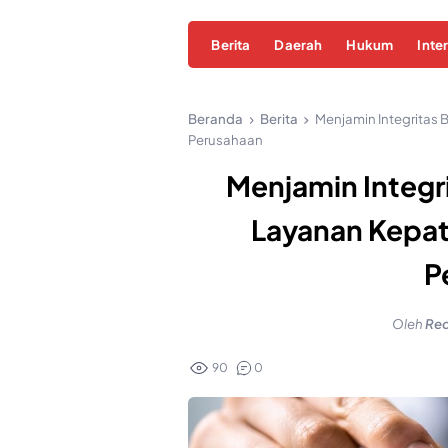
Berita
Daerah
Hukum
Inte
Beranda
Berita
Menjamin Integritas 
Perusahaan
Menjamin Integri
Layanan Kepa
P
Oleh
Red
90
0