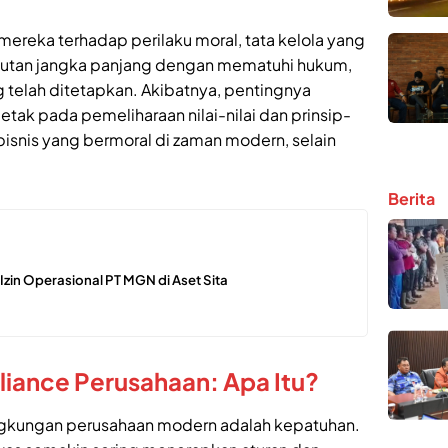
ereka terhadap perilaku moral, tata kelola yang
jutan jangka panjang dengan mematuhi hukum,
g telah ditetapkan. Akibatnya, pentingnya
tak pada pemeliharaan nilai-nilai dan prinsip-
isnis yang bermoral di zaman modern, selain
Berita
n Izin Operasional PT MGN di Aset Sita
iance Perusahaan: Apa Itu?
lingkungan perusahaan modern adalah kepatuhan.