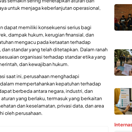
was semakin sering menerapkan aturan dan
aya untuk menjaga keberlanjutan operasional,
n dapat memiliki konsekuensi serius bagi
ek, dampak hukum, kerugian finansial, dan
atuhan mengacu pada ketaatan terhadap
 dan standar yang telah ditetapkan. Dalam ranah
esuaian organisasi terhadap standar etika yang
merintah, dan kewajiban hukum.
sasi saat ini, perusahaan menghadapi
r dalam mempertahankan kepatuhan terhadap
dapat berbeda antara negara, industri, dan
aturan yang berlaku, termasuk yang berkaitan
hatan dan keselamatan, privasi data, dan area
hi oleh perusahaan.
Interna