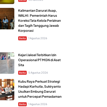
Kalimantan Darurat Asap,
WALHI: Pemerintah Harus
Koreksi Tata Kelola Perizinan
dan Tagih Tanggung Jawab
Korporasi
1 Agustus 2026
Berita
Kejari Jaksel Terbitkan Izin
Operasional PT MGN di Aset
Sita
5 Agustus 2026
Berita
Kubu Raya Perkuat Strategi
Hadapi Karhutla, Sukiryanto
Usulkan Embung Darurat
untuk Percepat Pemadaman
1 Agustus 2026
Berita