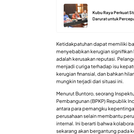
Kubu Raya Perkuat St
Darurat untuk Perce
Ketidakpatuhan dapat memiliki 
menyebabkan kerugian signifikan b
adalah kerusakan reputasi. Pelang
menjadi curiga terhadap isu kepat
kerugian finansial, dan bahkan hil
mungkin terjadi dari situasi ini.
Menurut Buntoro, seorang Inspek
Pembangunan (BPKP) Republik Ind
antara para pemangku kepentingan
perusahaan selain membantu per
internal. Ini berarti bahwa kolabor
sekarang akan bergantung pada k