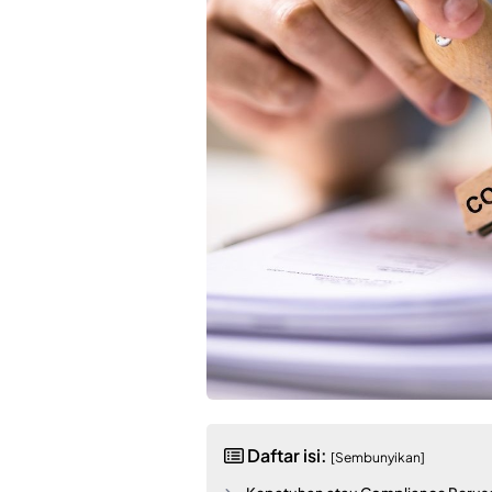
Daftar isi:
[Sembunyikan]