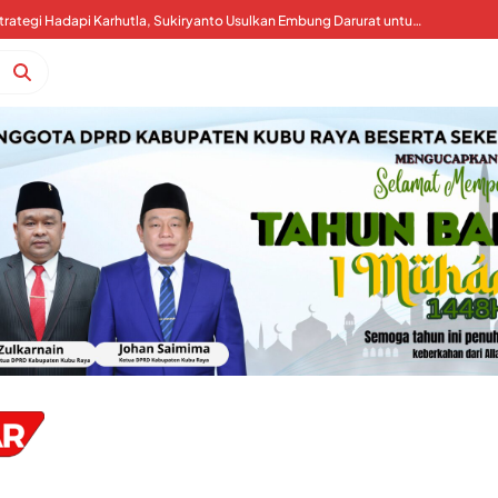
Kalimantan Darurat Asap, WALHI: Pemerintah Harus Koreksi Tata Kelola Perizinan dan Tagih Tanggung Jawab Korporasi
Kubu Raya Perkuat Strategi Hadapi Karhutla, Sukiryanto Usulkan Embung Darurat untuk Percepat Pemadaman