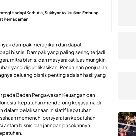
rategi Hadapi Karhutla, Sukiryanto Usulkan Embung
pat Pemadaman
banyak dampak merugikan dan dapat
agi bisnis. Dampak yang paling sering terjadi
gan, mitra bisnis, dan masyarakat luas mungkin
uhan yang dipublikasikan. Penurunan penjualan,
angnya peluang bisnis penting adalah hasil yang
tur pada Badan Pengawasan Keuangan dan
onesia, kepatuhan mendorong kerjasama di
 dalam pelaksanaan inisiatif kepatuhan
usahaan memenuhi persyaratan kepatuhan
asi antara bisnis dan jaringan pasokannya
epatuhan.