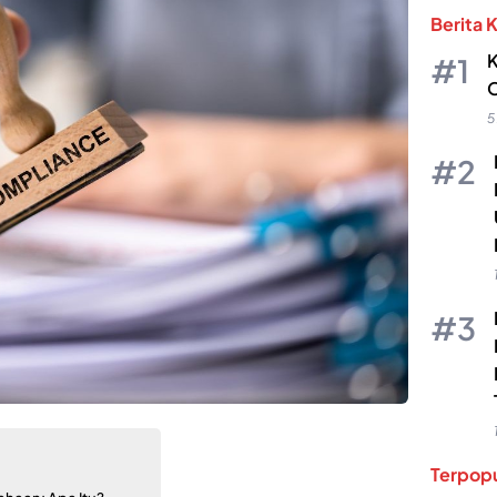
Berita 
K
O
5
Terpopu