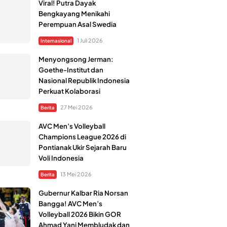
Viral! Putra Dayak
Bengkayang Menikahi
Perempuan Asal Swedia
1 Juli 2026
Internasional
Menyongsong Jerman:
Goethe-Institut dan
Nasional Republik Indonesia
Perkuat Kolaborasi
27 Mei 2026
Berita
AVC Men’s Volleyball
Champions League 2026 di
Pontianak Ukir Sejarah Baru
Voli Indonesia
13 Mei 2026
Berita
Gubernur Kalbar Ria Norsan
Bangga! AVC Men’s
Volleyball 2026 Bikin GOR
Ahmad Yani Membludak dan