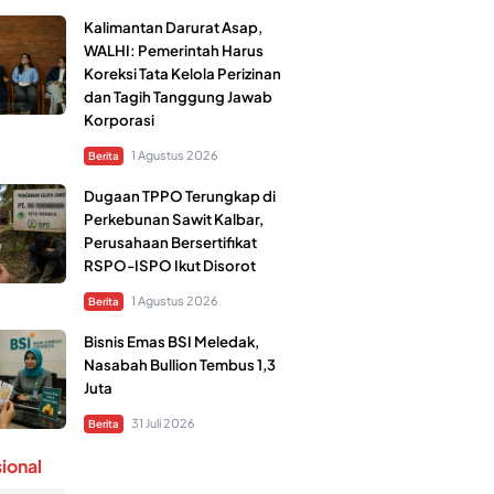
Kalimantan Darurat Asap,
WALHI: Pemerintah Harus
Koreksi Tata Kelola Perizinan
dan Tagih Tanggung Jawab
Korporasi
1 Agustus 2026
Berita
Dugaan TPPO Terungkap di
Perkebunan Sawit Kalbar,
Perusahaan Bersertifikat
RSPO-ISPO Ikut Disorot
1 Agustus 2026
Berita
Bisnis Emas BSI Meledak,
Nasabah Bullion Tembus 1,3
Juta
31 Juli 2026
Berita
sional