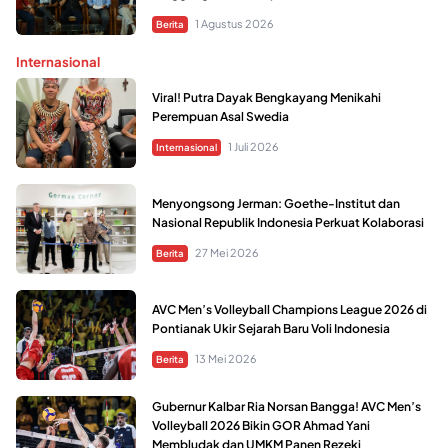
1 Agustus 2026
Berita
Internasional
Viral! Putra Dayak Bengkayang Menikahi
Perempuan Asal Swedia
1 Juli 2026
Internasional
Menyongsong Jerman: Goethe-Institut dan
Nasional Republik Indonesia Perkuat Kolaborasi
27 Mei 2026
Berita
AVC Men’s Volleyball Champions League 2026 di
Pontianak Ukir Sejarah Baru Voli Indonesia
13 Mei 2026
Berita
Gubernur Kalbar Ria Norsan Bangga! AVC Men’s
Volleyball 2026 Bikin GOR Ahmad Yani
Membludak dan UMKM Panen Rezeki