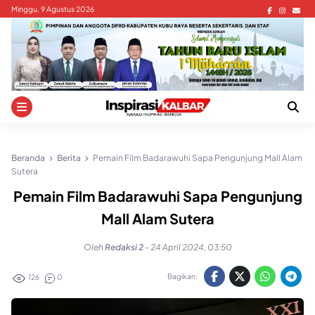
Skip
Minggu, 9 Agustus 2026
to
content
Beranda
Berita
Pemain Film Badarawuhi Sapa Pengunjung Mall Alam
Sutera
Pemain Film Badarawuhi Sapa Pengunjung
Mall Alam Sutera
Oleh
Redaksi 2
-
24 April 2024, 03:50
Bagikan:
126
0