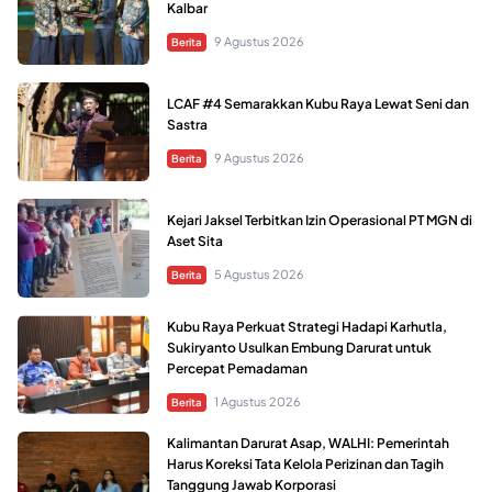
Kalbar
9 Agustus 2026
Berita
LCAF #4 Semarakkan Kubu Raya Lewat Seni dan
Sastra
9 Agustus 2026
Berita
Kejari Jaksel Terbitkan Izin Operasional PT MGN di
Aset Sita
5 Agustus 2026
Berita
Kubu Raya Perkuat Strategi Hadapi Karhutla,
Sukiryanto Usulkan Embung Darurat untuk
Percepat Pemadaman
1 Agustus 2026
Berita
Kalimantan Darurat Asap, WALHI: Pemerintah
Harus Koreksi Tata Kelola Perizinan dan Tagih
Tanggung Jawab Korporasi