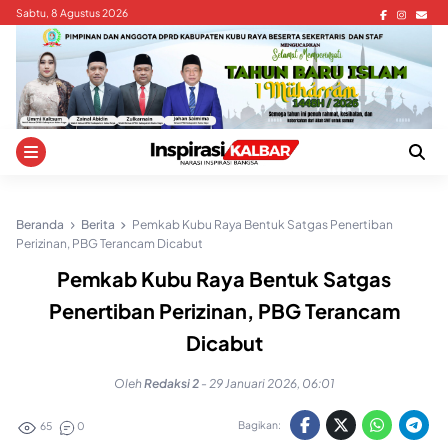
Skip
Sabtu, 8 Agustus 2026
to
content
Beranda
Berita
Pemkab Kubu Raya Bentuk Satgas Penertiban
Perizinan, PBG Terancam Dicabut
Pemkab Kubu Raya Bentuk Satgas
Penertiban Perizinan, PBG Terancam
Dicabut
Oleh
Redaksi 2
-
29 Januari 2026, 06:01
Bagikan:
65
0