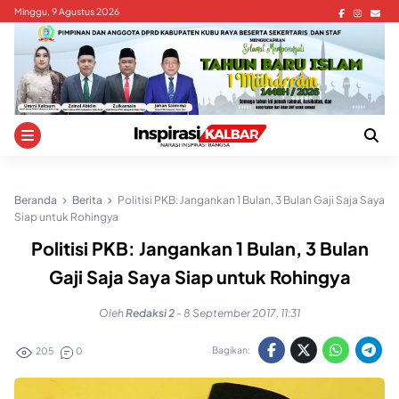
Skip
Minggu, 9 Agustus 2026
to
content
Beranda
Berita
Politisi PKB: Jangankan 1 Bulan, 3 Bulan Gaji Saja Saya
Siap untuk Rohingya
Politisi PKB: Jangankan 1 Bulan, 3 Bulan
Gaji Saja Saya Siap untuk Rohingya
Oleh
Redaksi 2
-
8 September 2017, 11:31
Bagikan:
205
0