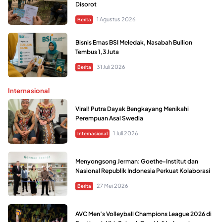
Disorot
1 Agustus 2026
Berita
Bisnis Emas BSI Meledak, Nasabah Bullion
Tembus 1,3 Juta
31 Juli 2026
Berita
Internasional
Viral! Putra Dayak Bengkayang Menikahi
Perempuan Asal Swedia
1 Juli 2026
Internasional
Menyongsong Jerman: Goethe-Institut dan
Nasional Republik Indonesia Perkuat Kolaborasi
27 Mei 2026
Berita
AVC Men’s Volleyball Champions League 2026 di