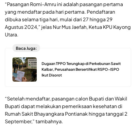
“Pasangan Romi-Amru ini adalah pasangan pertama
yang mendaftar pada hari pertama. Pendaftaran
dibuka selama tiga hari, mulai dari 27 hingga 29
Agustus 2024,” jelas Nur Mus Jaefah, Ketua KPU Kayong
Utara.
Baca Juga:
Dugaan TPPO Terungkap di Perkebunan Sawit
Kalbar, Perusahaan Bersertifikat RSPO-ISPO
Ikut Disorot
“Setelah mendaftar, pasangan calon Bupati dan Wakil
Bupati dapat melakukan pemeriksaan kesehatan di
Rumah Sakit Bhayangkara Pontianak hingga tanggal 2
September,” tambahnya.