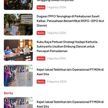
1 Agustus 2026
Berita
Dugaan TPPO Terungkap di Perkebunan Sawit
Kalbar, Perusahaan Bersertifikat RSPO-ISPO Ikut
Disorot
1 Agustus 2026
Berita
Kubu Raya Perkuat Strategi Hadapi Karhutla,
Sukiryanto Usulkan Embung Darurat untuk
Percepat Pemadaman
1 Agustus 2026
Berita
Kejari Jaksel Terbitkan Izin Operasional PT MGN di
Aset Sita
5 Agustus 2026
Berita
Berita
Kejari Jaksel Terbitkan Izin Operasional PT MGN di
Aset Sita