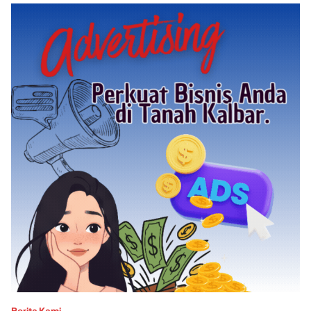
Berita Kami