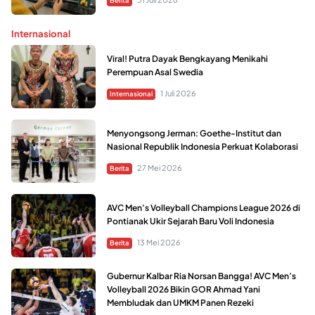
Internasional
Viral! Putra Dayak Bengkayang Menikahi
Perempuan Asal Swedia
1 Juli 2026
Internasional
Menyongsong Jerman: Goethe-Institut dan
Nasional Republik Indonesia Perkuat Kolaborasi
27 Mei 2026
Berita
AVC Men’s Volleyball Champions League 2026 di
Pontianak Ukir Sejarah Baru Voli Indonesia
13 Mei 2026
Berita
Gubernur Kalbar Ria Norsan Bangga! AVC Men’s
Volleyball 2026 Bikin GOR Ahmad Yani
Membludak dan UMKM Panen Rezeki