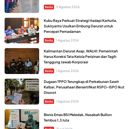
5 Agustus 2026
Berita
Kubu Raya Perkuat Strategi Hadapi Karhutla,
Sukiryanto Usulkan Embung Darurat untuk
Percepat Pemadaman
1 Agustus 2026
Berita
Kalimantan Darurat Asap, WALHI: Pemerintah
Harus Koreksi Tata Kelola Perizinan dan Tagih
Tanggung Jawab Korporasi
1 Agustus 2026
Berita
Dugaan TPPO Terungkap di Perkebunan Sawit
Kalbar, Perusahaan Bersertifikat RSPO-ISPO Ikut
Disorot
1 Agustus 2026
Berita
Bisnis Emas BSI Meledak, Nasabah Bullion
Tembus 1,3 Juta
31 Juli 2026
Berita