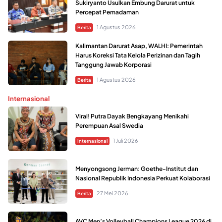
Sukiryanto Usulkan Embung Darurat untuk
Percepat Pemadaman
1 Agustus 2026
Berita
Kalimantan Darurat Asap, WALHI: Pemerintah
Harus Koreksi Tata Kelola Perizinan dan Tagih
Tanggung Jawab Korporasi
1 Agustus 2026
Berita
Internasional
Viral! Putra Dayak Bengkayang Menikahi
Perempuan Asal Swedia
1 Juli 2026
Internasional
Menyongsong Jerman: Goethe-Institut dan
Nasional Republik Indonesia Perkuat Kolaborasi
27 Mei 2026
Berita
AVC Men’s Volleyball Champions League 2026 di