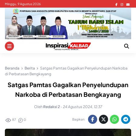
Skip
Minggu, 9 Agustus 2026
to
content
Beranda
Berita
Satgas Pamtas Gagalkan Penyelundupan Narkoba
di Perbatasan Bengkayang
Satgas Pamtas Gagalkan Penyelundupan
Narkoba di Perbatasan Bengkayang
Oleh
Redaksi 2
-
24 Agustus 2024, 12:37
Bagikan:
87
0