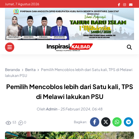
Skip
Jumat, 7 Agustus 2026
to
content
Beranda
Berita
Pemilih Mencoblos lebih dari Satu kali, TPS di Melawi
lakukan PSU
Pemilih Mencoblos lebih dari Satu kali, TPS
di Melawi lakukan PSU
Oleh
Admin
-
25 Februari 2024, 06:48
Bagikan:
53
0