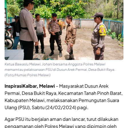
Ketua Bawaslu Melawi, Johani bersama Anggota Polres Melawi
memamtau pelaksanaan PSU di Dusun Arek Permai, Desa Bukit Raya.
(Foto/Humas Polres Melawi)
InspirasiKalbar, Melawi
– Masyarakat Dusun Arek
Permai, Desa Bukit Raya, Kecamatan Tanah Pinoh Barat,
Kabupaten Melawi, melaksanakan Pemungutan Suara
Ulang (PSU), Sabtu (24/02/2024) pagi.
Agar PSU itu berjalan aman dan lancar, turut dilakukan
pengamanan oleh Polres Melawi yang dipimpin oleh