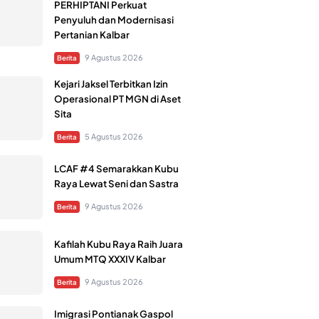
PERHIPTANI Perkuat
Penyuluh dan Modernisasi
Pertanian Kalbar
9 Agustus 2026
Berita
Kejari Jaksel Terbitkan Izin
Operasional PT MGN di Aset
Sita
5 Agustus 2026
Berita
LCAF #4 Semarakkan Kubu
Raya Lewat Seni dan Sastra
9 Agustus 2026
Berita
Kafilah Kubu Raya Raih Juara
Umum MTQ XXXIV Kalbar
9 Agustus 2026
Berita
Imigrasi Pontianak Gaspol