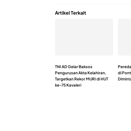
Artikel Terkait
TNI AD Gelar Baksos
Pereda
Pengurusan Akta Kelahiran,
di Pont
Targetkan Rekor MURI di HUT
Dimint
ke-75 Kavaleri