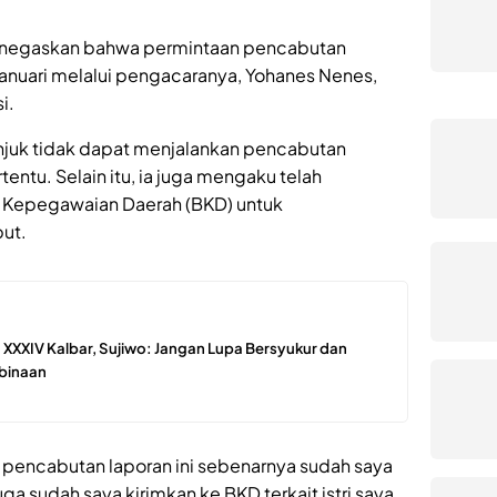
menegaskan bahwa permintaan pencabutan
 Januari melalui pengacaranya, Yohanes Nenes,
i.
njuk tidak dapat menjalankan pencabutan
tentu. Selain itu, ia juga mengaku telah
n Kepegawaian Daerah (BKD) untuk
but.
XXXIV Kalbar, Sujiwo: Jangan Lupa Bersyukur dan
mbinaan
pencabutan laporan ini sebenarnya sudah saya
juga sudah saya kirimkan ke BKD terkait istri saya,