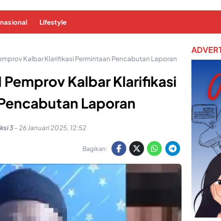
rnasional
Lifestyle
ADVERT
prov Kalbar Klarifikasi Permintaan Pencabutan Laporan
emprov Kalbar Klarifikasi
 Pencabutan Laporan
si 3
-
26 Januari 2025, 12:52
Bagikan: