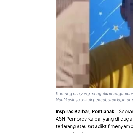
Seorang pria yang mengaku sebagai sua
klarifikasinya terkait pencabutan laporan
InspirasiKalbar, Pontianak
– Seora
ASN Pemprov Kalbar yang di duga
terlarang atau zat adiktif menyamp