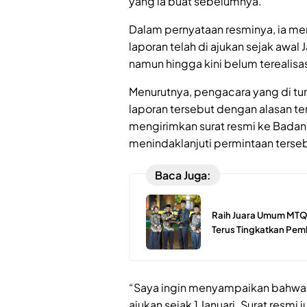
yang ia buat sebelumnya.
Dalam pernyataan resminya, ia 
laporan telah di ajukan sejak awal
namun hingga kini belum terealisas
Menurutnya, pengacara yang di tu
laporan tersebut dengan alasan ter
mengirimkan surat resmi ke Bada
menindaklanjuti permintaan terse
Baca Juga:
Raih Juara Umum MTQ 
Terus Tingkatkan Pe
“Saya ingin menyampaikan bahwa 
ajukan sejak 1 Januari. Surat resmi 