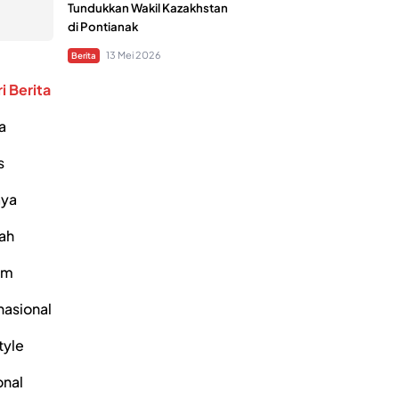
Tundukkan Wakil Kazakhstan
di Pontianak
13 Mei 2026
Berita
i Berita
a
s
ya
ah
um
nasional
tyle
onal