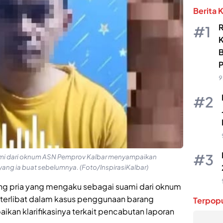
Berita 
R
K
B
9
mi dari oknum ASN Pemprov Kalbar menyampaikan
 yang ia buat sebelumnya. (Foto/InspirasiKalbar)
ng pria yang mengaku sebagai suami dari oknum
 terlibat dalam kasus penggunaan barang
Terpopu
aikan klarifikasinya terkait pencabutan laporan