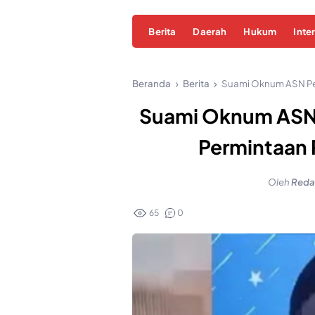
Berita
Daerah
Hukum
Inte
Beranda
Berita
Suami Oknum ASN Pem
Suami Oknum ASN P
Permintaan
Oleh
Redak
65
0