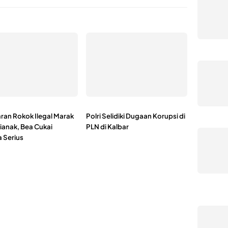
ran Rokok Ilegal Marak
Polri Selidiki Dugaan Korupsi di
ianak, Bea Cukai
PLN di Kalbar
a Serius