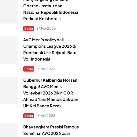
Goethe-Institut dan
Nasional Republik Indonesia
Perkuat Kolaborasi
27 Mei 2026
Berita
AVC Men’s Volleyball
Champions League 2026 di
Pontianak Ukir Sejarah Baru
Voli Indonesia
13 Mei 2026
Berita
Gubernur Kalbar Ria Norsan
Bangga! AVC Men’s
Volleyball 2026 Bikin GOR
Ahmad Yani Membludak dan
UMKM Panen Rezeki
13 Mei 2026
Berita
Bhayangkara Presisi Tembus
Semifinal AVC 2026 Usai