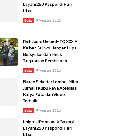
Layani 250 Paspor di Hari
Libur
9 Agustus 2026
Berita
Raih Juara Umum MTQ XXXIV
Kalbar, Sujiwo: Jangan Lupa
Bersyukur dan Terus
Tingkatkan Pembinaan
9 Agustus 2026
Berita
Bukan Sekadar Lomba, Mitra
Jurnalis Kubu Raya Apresiasi
Karya Foto dan Video
Terbaik
9 Agustus 2026
Berita
Imigrasi Pontianak Gaspol
Layani 250 Paspor di Hari
Libur