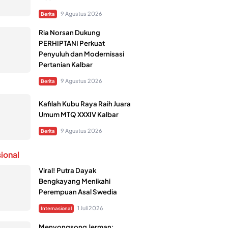
9 Agustus 2026
Berita
Ria Norsan Dukung
PERHIPTANI Perkuat
Penyuluh dan Modernisasi
Pertanian Kalbar
9 Agustus 2026
Berita
Kafilah Kubu Raya Raih Juara
Umum MTQ XXXIV Kalbar
9 Agustus 2026
Berita
sional
Viral! Putra Dayak
Bengkayang Menikahi
Perempuan Asal Swedia
1 Juli 2026
Internasional
Menyongsong Jerman: