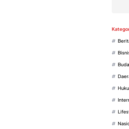
Kategor
Berit
Bisni
Buda
Daer
Huk
Inter
Lifes
Nasi